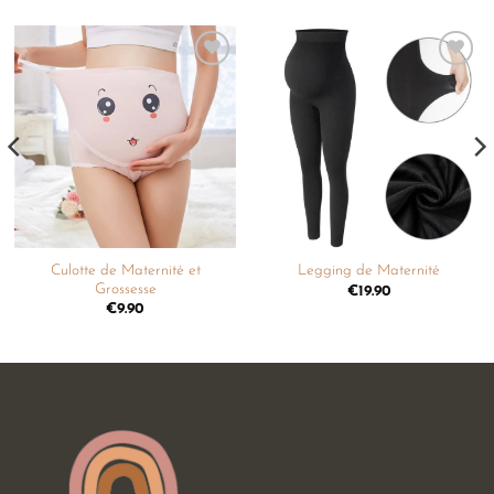
Ajouter
Ajouter
à la
à la
liste de
liste de
souhaits
souhaits
Culotte de Maternité et
Legging de Maternité
Grossesse
€
19.90
€
9.90