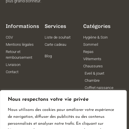
plus grand bonheur.
Informations
Services
Catégories
CGV
Liste de souhait
Hygiène & Soin
Mentions légales
Carte cadeau
Sommeil
Retour et
Repas
Blog
remboursement
Vêtements
Livraison
Chaussures
Contact
Eveil & jouet
Chambre
Coffret naissance
Maternité
Nous respectons votre vie privée
Vêtements de
grossesse
Nous utilisons des cookies pour améliorer votre expérience
Lithothérapie
de navigation, diffuser des publicités ou des contenus
Poussettes
personnalisés et analyser notre trafic. En cliquant sur