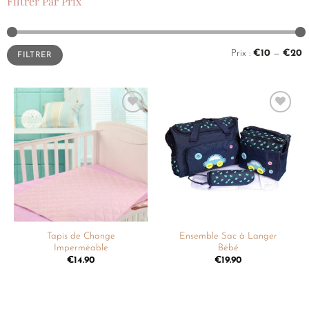
Filtrer Par Prix
Prix :
€10
—
€20
FILTRER
Ajouter
Ajouter
à la
à la
liste de
liste de
souhaits
souhaits
Tapis de Change
Ensemble Sac à Langer
Imperméable
Bébé
€
14.90
€
19.90