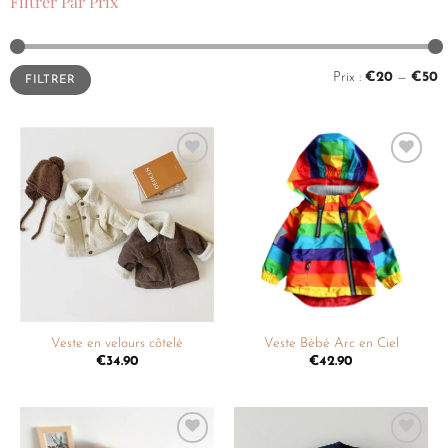
Filtrer Par Prix
Prix :
€20
—
€50
FILTRER
Ajouter
Ajouter
à la
à la
liste de
liste de
souhaits
souhaits
Veste en velours côtelé
Veste Bébé Arc en Ciel
€
34.90
€
42.90