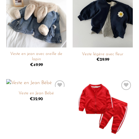
Ajouter
Ajouter
à la
à la
liste de
liste de
souhaits
souhaits
Veste en jean avec oreille de
Veste légère avec fleur
lapin
€
29.99
€
49.99
Veste en Jean Bébé
Ajouter
Ajouter
à la
à la
€
32.90
liste de
liste de
souhaits
souhaits