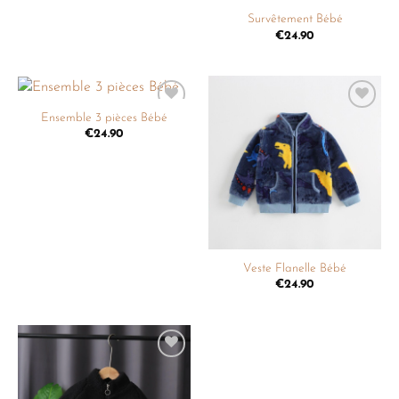
Survêtement Bébé
€
24.90
Ensemble 3 pièces Bébé
Ajouter
Ajouter
à la
à la
€
24.90
liste de
liste de
souhaits
souhaits
Veste Flanelle Bébé
€
24.90
Ajouter
à la
liste de