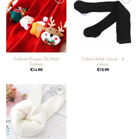
Ajouter
Ajouter
à la
à la
liste de
liste de
souhaits
souhaits
Collants Rouges De Noël
Collant bébé chaud – 6
Enfants
coloris
€
14.90
€
12.99
Ajouter
à la
liste de
souhaits