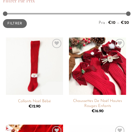
Filtrer Par Prix
Prix :
€10
—
€20
FILTRER
Ajouter
Ajouter
à la
à la
liste de
liste de
souhaits
souhaits
Chaussettes De Noël Hautes
Collants Noël Bébé
Rouges Enfants
€
12.90
€
16.90