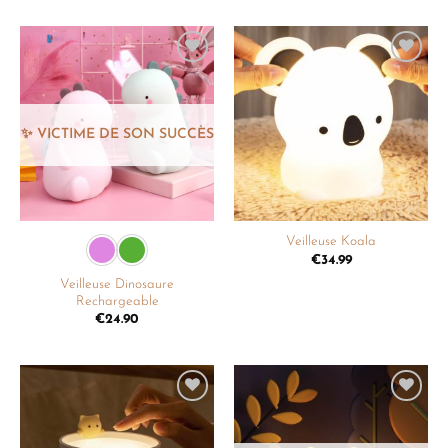
Ajouter
Ajouter
à la
à la
liste de
liste de
souhaits
souhaits
Veilleuse Koala
€
34.99
Veilleuse Dinosaure
Rechargeable
€
24.90
Ajouter
Ajouter
à la
à la
liste de
liste de