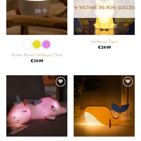
souhaits
souhaits
Veilleuse Tigre
€
29.99
Radio Réveil Veilleuse Chat
€
39.99
Ajouter
Ajouter
à la
à la
liste de
liste de
souhaits
souhaits