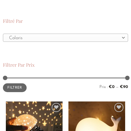
Filtré Par
Coloris
Filtrer Par Prix
Prix :
€0
—
€90
FILTRER
Ajouter
Ajouter
à la
à la
liste de
liste de
souhaits
souhaits