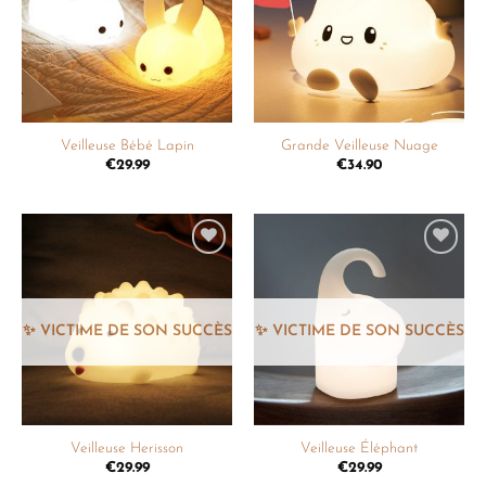
souhaits
souhaits
Veilleuse Bébé Lapin
Grande Veilleuse Nuage
€
29.99
€
34.90
Ajouter
Ajouter
à la
à la
liste de
liste de
souhaits
souhaits
Veilleuse Herisson
Veilleuse Éléphant
€
29.99
€
29.99