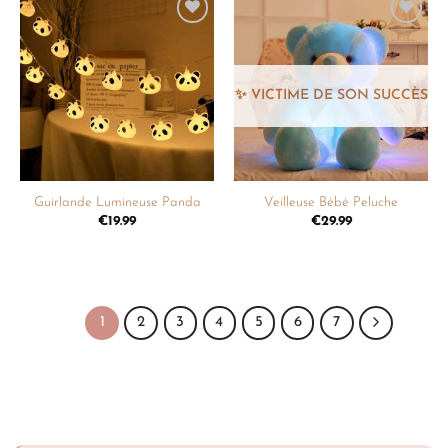
Ajouter
Ajouter
à la
à la
liste de
liste de
souhaits
souhaits
Guirlande Lumineuse Panda
Veilleuse Bébé Peluche
€
19.99
€
29.99
1
2
3
4
5
6
7