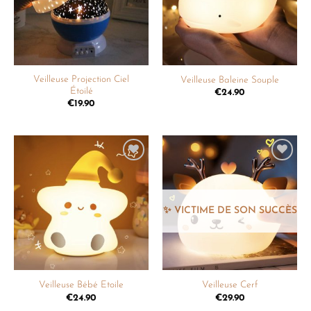
Veilleuse Projection Ciel
Veilleuse Baleine Souple
Étoilé
€
24.90
€
19.90
Ajouter
Ajouter
à la
à la
liste de
liste de
souhaits
souhaits
Veilleuse Bébé Etoile
Veilleuse Cerf
€
24.90
€
29.90