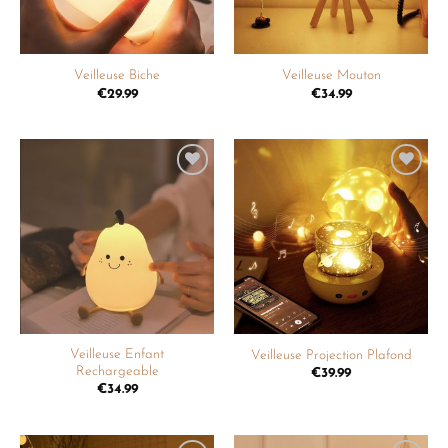
Veilleuse Biche
Veilleuse Mouton
€
29.99
€
34.99
Ajouter
Ajouter
à la
à la
liste de
liste de
souhaits
souhaits
Veilleuse Enfant
Veilleuse Projection Plafond
Rechargeable
€
39.99
€
34.99