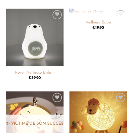
Veilleuse Baozi
Ajouter
Ajouter
à la
à la
€
19.90
liste de
liste de
souhaits
souhaits
Réveil Veilleuse Enfant
€
59.90
Ajouter
Ajouter
à la
à la
liste de
liste de
souhaits
souhaits