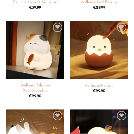
Peluche Licorne Veilleuse
Veilleuse Led Baleine
€
39.99
€
29.99
Ajouter
Ajouter
à la
à la
liste de
liste de
souhaits
souhaits
Veilleuse Silicone
Veilleuse Poussin
Rechargeable
€
29.90
€
29.90
Ajouter
Ajouter
à la
à la
liste de
liste de