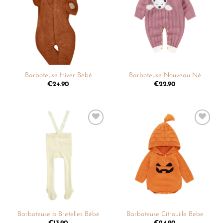
liste de
liste de
souhaits
souhaits
Barboteuse Hiver Bébé
Barboteuse Nouveau Né
€
24.90
€
22.90
Ajouter
Ajouter
à la
à la
liste de
liste de
souhaits
souhaits
Barboteuse à Bretelles Bébé
Barboteuse Citrouille Bebe