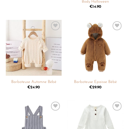
Body Halloween
€
14.90
Ajouter
Ajouter
à la
à la
liste de
liste de
souhaits
souhaits
Barboteuse Automne Bébé
Barboteuse Epaisse Bébé
€
24.90
€
29.90
Ajouter
Ajouter
à la
à la
liste de
liste de
souhaits
souhaits