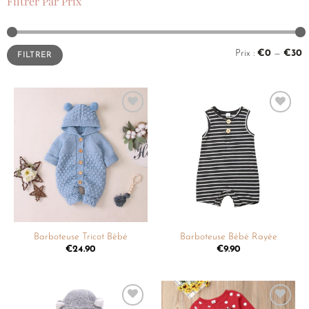
Filtrer Par Prix
Prix :
€0
—
€30
FILTRER
Ajouter
Ajouter
à la
à la
liste de
liste de
souhaits
souhaits
Barboteuse Tricot Bébé
Barboteuse Bébé Rayée
€
24.90
€
9.90