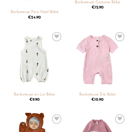
Barboteuse Costume Bébé
€
12.90
Barboteuse Père Noël Bébé
€
24.90
Ajouter
Ajouter
à la
à la
liste de
liste de
souhaits
souhaits
Barboteuse en Lin Bébé
Barboteuse Été Bébé
€
9.90
€
10.90
Ajouter
Ajouter
à la
à la