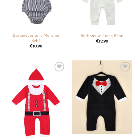
Barboteuse sans Manches
Barboteuse Coton Bébé
Bébé
€
12.90
€
10.90
Ajouter
Ajouter
à la
à la
liste de
liste de
souhaits
souhaits