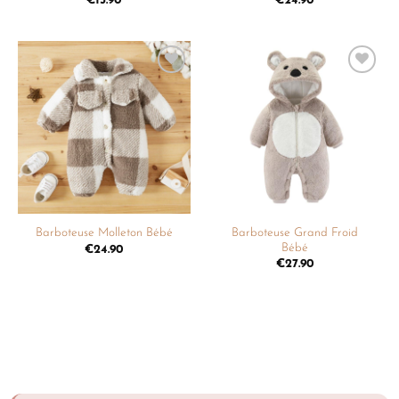
€
13.90
€
24.90
Ajouter
Ajouter
à la
à la
liste de
liste de
souhaits
souhaits
Barboteuse Grand Froid
Barboteuse Molleton Bébé
Bébé
€
24.90
€
27.90