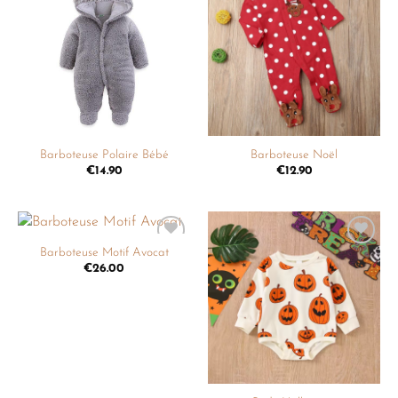
Ajouter
Ajouter
à la
à la
liste de
liste de
souhaits
souhaits
Barboteuse Polaire Bébé
Barboteuse Noël
€
14.90
€
12.90
Barboteuse Motif Avocat
Ajouter
Ajouter
à la
à la
€
26.00
liste de
liste de
souhaits
souhaits