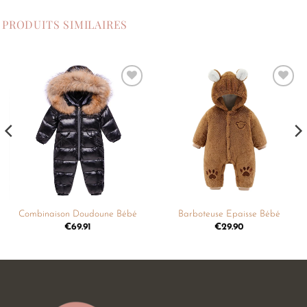
PRODUITS SIMILAIRES
Ajouter
Ajouter
à la
à la
liste de
liste de
souhaits
souhaits
Combinaison Doudoune Bébé
Barboteuse Epaisse Bébé
€
69.91
€
29.90