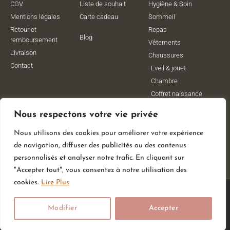
CGV
Liste de souhait
Hygiène & Soin
Mentions légales
Carte cadeau
Sommeil
Retour et
Repas
Blog
remboursement
Vêtements
Livraison
Chaussures
Contact
Eveil & jouet
Chambre
Coffret naissance
Maternité
Nous respectons votre vie privée
Vêtements de
grossesse
Nous utilisons des cookies pour améliorer votre expérience
Lithothérapie
de navigation, diffuser des publicités ou des contenus
Poussettes
personnalisés et analyser notre trafic. En cliquant sur
"Accepter tout", vous consentez à notre utilisation des
cookies.
Lire Plus
© All Rights Reserved
Modifier
Accepter
Made With
By Web Coast