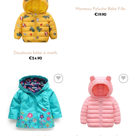
Ajouter
Ajouter
à la
à la
Manteau Peluche Bébé Fille
liste de
liste de
€
19.90
souhaits
souhaits
Doudoune bébé à motifs
€
24.90
Ajouter
Ajouter
à la
à la
liste de
liste de
souhaits
souhaits