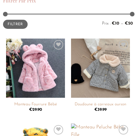
Filtrer Par Prix
Prix :
€10
—
€50
FILTRER
Ajouter
Ajouter
à la
à la
liste de
liste de
souhaits
souhaits
Manteau Fourrure Bébé
Doudoune à carreaux ourson
€
29.90
€
39.99