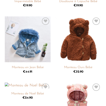
Imperméable Bébé
Doudoune à Capuche Bébé
€
19.90
€
19.90
Ajouter
Ajouter
à la
à la
liste de
liste de
souhaits
souhaits
Manteau en Jean Bébé
Manteau Ours Bébé
€
44.91
€
32.90
Manteau de Noël Bébé
Ajouter
Ajouter
à la
à la
€
24.90
liste de
liste de
souhaits
souhaits