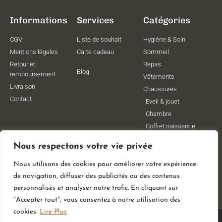
Informations
Services
Catégories
CGV
Liste de souhait
Hygiène & Soin
Mentions légales
Carte cadeau
Sommeil
Retour et
Repas
Blog
remboursement
Vêtements
Livraison
Chaussures
Contact
Eveil & jouet
Chambre
Coffret naissance
Maternité
Nous respectons votre vie privée
Vêtements de
grossesse
Nous utilisons des cookies pour améliorer votre expérience
Lithothérapie
de navigation, diffuser des publicités ou des contenus
Poussettes
personnalisés et analyser notre trafic. En cliquant sur
"Accepter tout", vous consentez à notre utilisation des
cookies.
Lire Plus