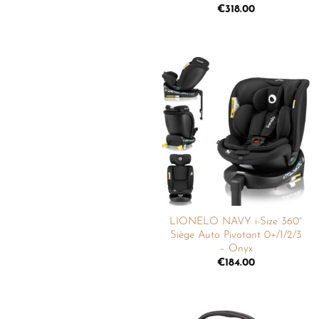
€
318.00
Ajouter
à la
liste de
souhaits
LIONELO NAVY i-Size 360°
Siège Auto Pivotant 0+/1/2/3
– Onyx
€
184.00