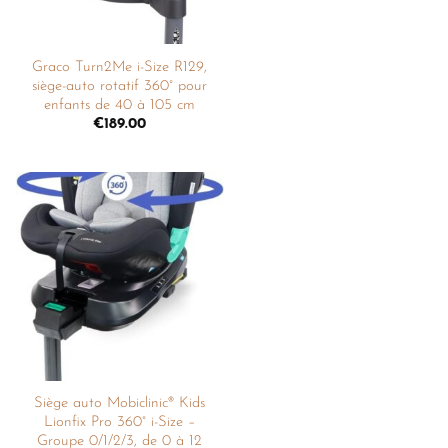
Graco Turn2Me i-Size R129,
siège-auto rotatif 360° pour
enfants de 40 à 105 cm
€
189.00
Ajouter
à la
liste de
souhaits
Siège auto Mobiclinic® Kids
Lionfix Pro 360° i-Size –
Groupe 0/1/2/3, de 0 à 12