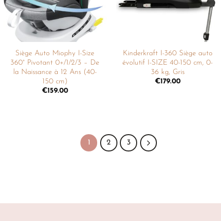
Siège Auto Miophy I-Size
Kinderkraft I-360 Siège auto
360° Pivotant 0+/1/2/3 – De
évolutif I-SIZE 40-150 cm, 0-
la Naissance à 12 Ans (40-
36 kg, Gris
150 cm)
€
179.00
€
159.00
1
2
3