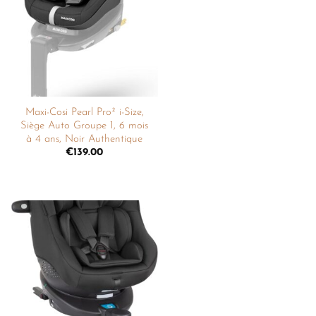
liste de
souhaits
Maxi-Cosi Pearl Pro² i-Size,
Siège Auto Groupe 1, 6 mois
à 4 ans, Noir Authentique
€
139.00
Ajouter
à la
liste de
souhaits