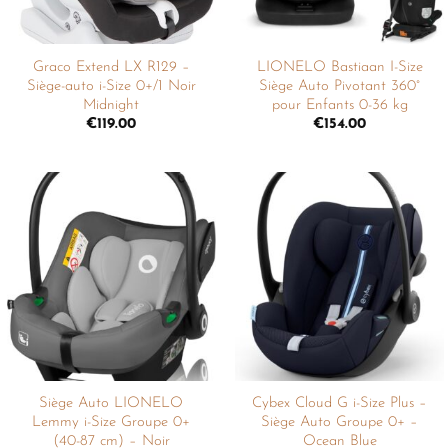
Graco Extend LX R129 –
LIONELO Bastiaan I-Size
Siège-auto i-Size 0+/1 Noir
Siège Auto Pivotant 360°
Midnight
pour Enfants 0-36 kg
€
119.00
€
154.00
Ajouter
Ajouter
à la
à la
liste de
liste de
souhaits
souhaits
Siège Auto LIONELO
Cybex Cloud G i-Size Plus –
Lemmy i-Size Groupe 0+
Siège Auto Groupe 0+ –
(40-87 cm) – Noir
Ocean Blue