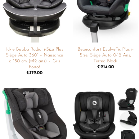
liste de
liste de
souhaits
souhaits
Ickle Bubba Radial i-Size Plus
Bebeconfort EvolveFix Plus i-
Siège Auto 360° – Naissance
Size, Siège Auto 0-12 Ans,
à 150 cm (≈12 ans) – Gris
Tinted Black
Foncé
€
214.00
€
179.00
Ajouter
Ajouter
à la
à la
liste de
liste de
souhaits
souhaits