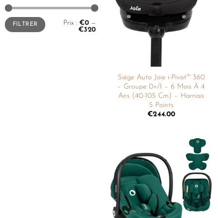
liste de
souhaits
Prix :
€0
—
FILTRER
€320
Siège Auto Joie i-Pivot™ 360
– Groupe 0+/1 – 6 Mois À 4
Ans (40-105 Cm) – Harnais
5 Points
€
244.00
Ajouter
à la
liste de
souhaits