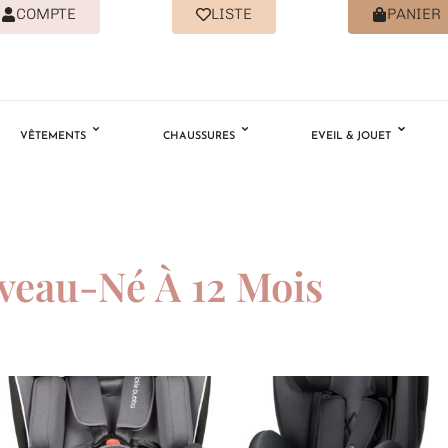
COMPTE
LISTE
PANIER
VÊTEMENTS
CHAUSSURES
EVEIL & JOUET
veau-Né À 12 Mois
Ajouter
Ajouter
à la
à la