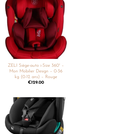
Ajouter
à la
liste de
souhaits
ZELI Siège-auto i-Size 360° –
Mon Mobilier Design – 0-36
kg (0-12 ans) – Rouge
€
129.00
Ajouter
à la
liste de
souhaits