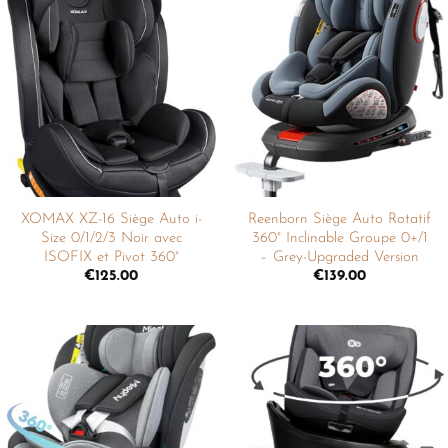
Ajouter
Ajouter
à la
à la
liste de
liste de
souhaits
souhaits
XOMAX XZ-16 Siège Auto i-
Reenborn Siège Auto Rotatif
Size 0/1/2/3 Noir avec
360° Inclinable Groupe 0+/1
ISOFIX et Pivot 360°
– Grey-Upgraded Version
€
125.00
€
139.00
Ajouter
Ajouter
à la
à la
liste de
liste de
souhaits
souhaits