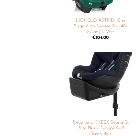
LIONELO ASTRID i-Size
Siège Auto Groupe 0+ (40-
87 cm) – Vert
€
104.00
Ajouter
à la
liste de
souhaits
Siège auto CYBEX Sirona Gi
i-Size Plus – Groupe 0+/1
Ocean Blue