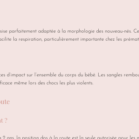
sise parfaitement adaptée à la morphologie des nouveau-nés. Cett
ilite la respiration, particulièrement importante chez les prématu
rces d’impact sur l’ensemble du corps du bébé. Les sangles rembou
ficace même lors des chocs les plus violents.
oute
t ?
 2 ans, la position dos à la route est la seule autorisée pour le