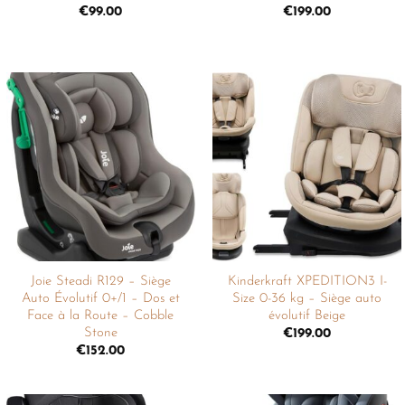
€
99.00
€
199.00
Ajouter
Ajouter
à la
à la
liste de
liste de
souhaits
souhaits
Joie Steadi R129 – Siège
Kinderkraft XPEDITION3 I-
Auto Évolutif 0+/1 – Dos et
Size 0-36 kg – Siège auto
Face à la Route – Cobble
évolutif Beige
Stone
€
199.00
€
152.00