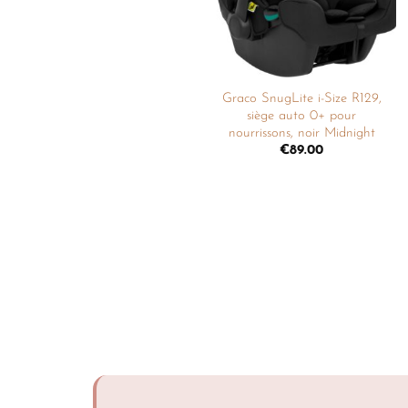
Graco SnugLite i-Size R129,
siège auto 0+ pour
nourrissons, noir Midnight
€
89.00