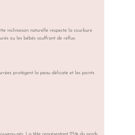
e inclinaison naturelle respecte la courbure
rés ou les bébés souffrant de reflux.
rrées protègent la peau délicate et les points
s nouveau-nés. La tête représentant 25% du poids