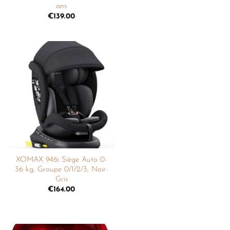
ans
€
139.00
Ajouter
à la
liste de
souhaits
XOMAX 946i Siège Auto 0-
36 kg, Groupe 0/1/2/3, Noir-
Gris
€
164.00