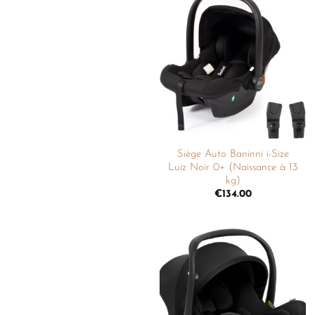
Ajouter
à la
liste de
souhaits
Siège Auto Baninni i-Size
Luiz Noir 0+ (Naissance à 13
kg)
€
134.00
Ajouter
à la
liste de
souhaits