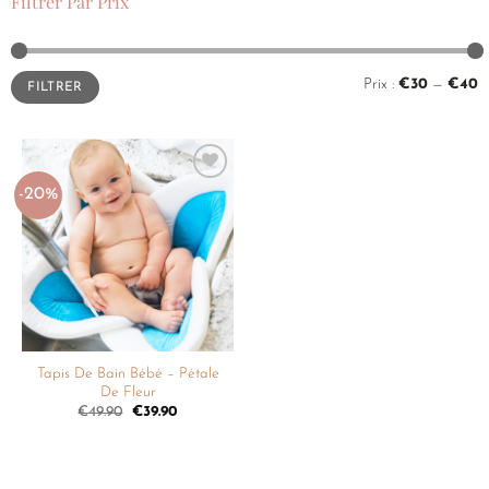
Filtrer Par Prix
Prix :
€30
—
€40
FILTRER
-20%
Ajouter
à la
liste de
souhaits
Tapis De Bain Bébé – Pétale
De Fleur
€
49.90
€
39.90