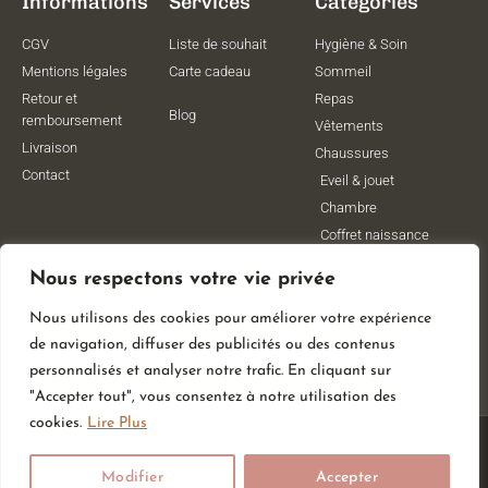
Informations
Services
Catégories
CGV
Liste de souhait
Hygiène & Soin
Mentions légales
Carte cadeau
Sommeil
Retour et
Repas
Blog
remboursement
Vêtements
Livraison
Chaussures
Contact
Eveil & jouet
Chambre
Coffret naissance
Maternité
Nous respectons votre vie privée
Vêtements de
grossesse
Nous utilisons des cookies pour améliorer votre expérience
Lithothérapie
de navigation, diffuser des publicités ou des contenus
Poussettes
personnalisés et analyser notre trafic. En cliquant sur
"Accepter tout", vous consentez à notre utilisation des
cookies.
Lire Plus
© All Rights Reserved
Modifier
Accepter
Made With
By Web Coast