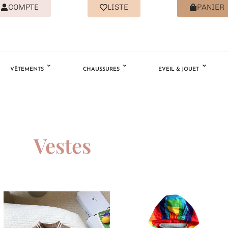
COMPTE
LISTE
PANIER
VÊTEMENTS
CHAUSSURES
EVEIL & JOUET
Vestes
Ajouter
Ajouter
à la
à la