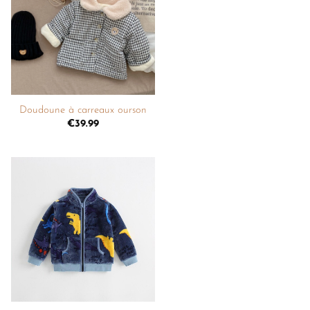
liste de
souhaits
+
Doudoune à carreaux ourson
€
39.99
Ajouter
à la
liste de
souhaits
+