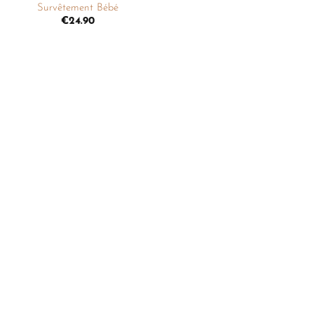
Survêtement Bébé
€
24.90