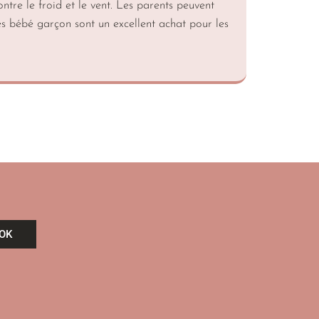
ntre le froid et le vent. Les parents peuvent
tes bébé garçon sont un excellent achat pour les
OK