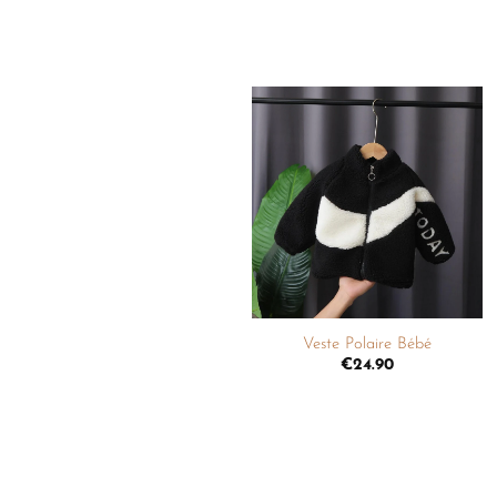
Ajouter
à la
liste de
souhaits
+
Veste Polaire Bébé
€
24.90