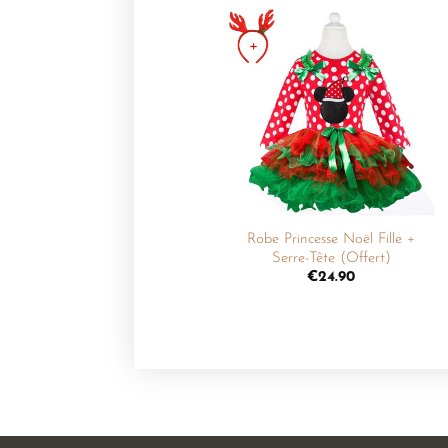
Ajouter
à la
liste de
souhaits
+
Robe Princesse Noël Fille +
Serre-Tête (Offert)
€
24.90