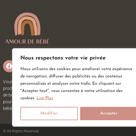
Nous respectons votre vie privée
Nous utilisons des cookies pour améliorer votre expérience
de navigation, diffuser des publicités ou des contenus
Vous attendez un heureux événement ou vous ou vos
personnalisés et analyser notre trafic. En cliquant sur
proches viennent d’accueillir un petit trésor ? Sur Amour
"Accepter tout", vous consentez à notre utilisation des
de bébé, vous trouverez tout ce dont vous avez besoin
cookies.
Lire Plus
pour votre bébé. Nous avons une large gamme d’articles
bébé au meilleur prix pour votre plus grand bonheur.
Modifier
Accepter
© All Rights Reserved