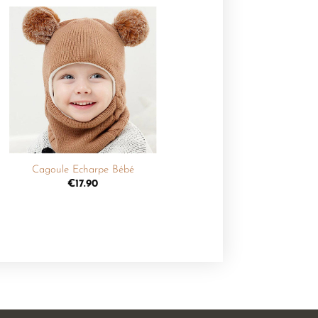
Ajouter
à la
liste de
souhaits
+
Cagoule Echarpe Bébé
€
17.90