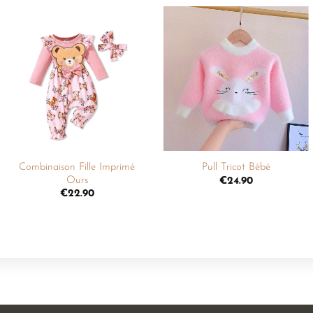
Ajouter
Ajouter
à la
à la
liste de
liste de
souhaits
souhaits
+
+
Combinaison Fille Imprimé
Pull Tricot Bébé
Ours
€
24.90
€
22.90