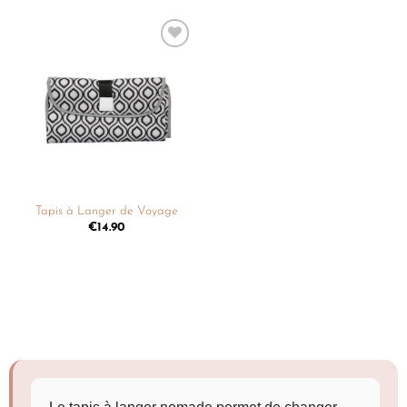
Ajouter
à la
liste de
souhaits
Tapis à Langer de Voyage
€
14.90