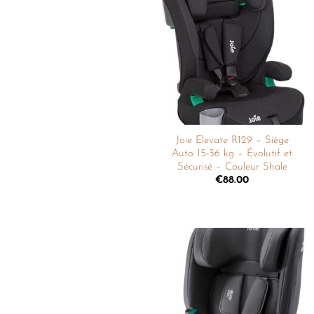
Ajouter
à la
liste de
souhaits
Joie Elevate R129 – Siège
Auto 15-36 kg – Évolutif et
Sécurisé – Couleur Shale
€
88.00
Ajouter
à la
liste de
souhaits