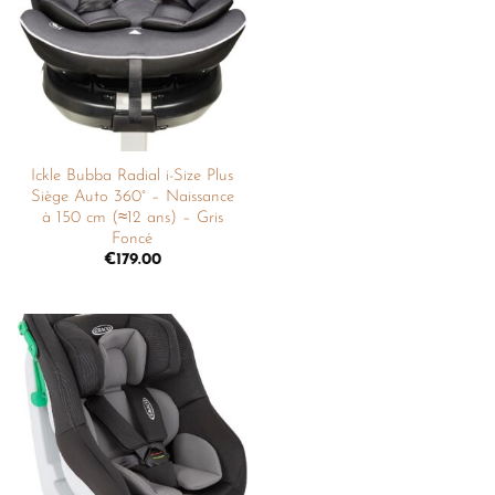
liste de
souhaits
Ickle Bubba Radial i-Size Plus
Siège Auto 360° – Naissance
à 150 cm (≈12 ans) – Gris
Foncé
€
179.00
Ajouter
à la
liste de
souhaits