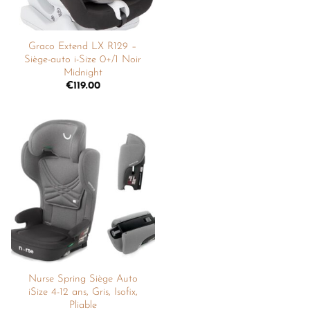
Graco Extend LX R129 –
Siège-auto i-Size 0+/1 Noir
Midnight
€
119.00
Ajouter
à la
liste de
souhaits
Nurse Spring Siège Auto
iSize 4-12 ans, Gris, Isofix,
Pliable