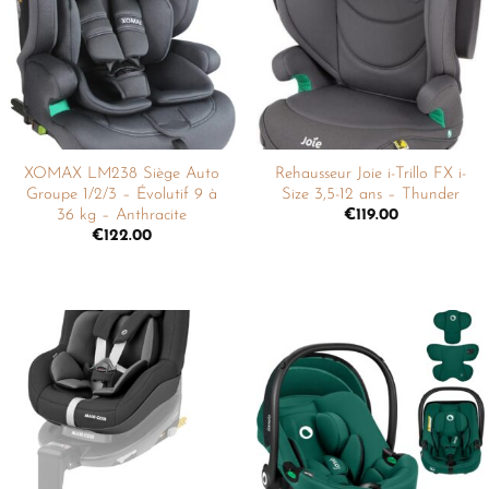
liste de
liste de
souhaits
souhaits
XOMAX LM238 Siège Auto
Rehausseur Joie i-Trillo FX i-
Groupe 1/2/3 – Évolutif 9 à
Size 3,5-12 ans – Thunder
36 kg – Anthracite
€
119.00
€
122.00
Ajouter
Ajouter
à la
à la
liste de
liste de
souhaits
souhaits