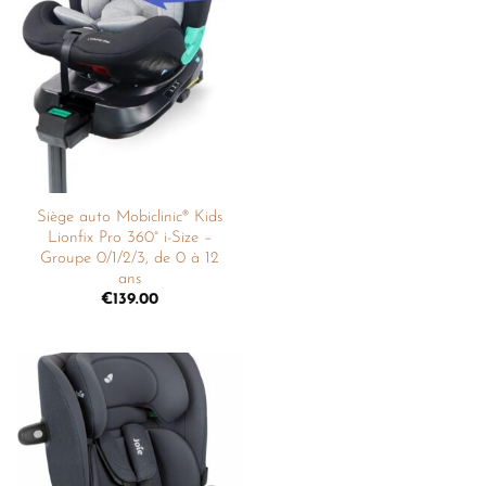
Ajouter
à la
liste de
souhaits
Siège auto Mobiclinic® Kids
Lionfix Pro 360° i-Size –
Groupe 0/1/2/3, de 0 à 12
ans
€
139.00
Ajouter
à la
liste de
souhaits