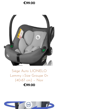
€
99.00
Ajouter
à la
liste de
souhaits
Siège Auto LIONELO
Lemmy i-Size Groupe 0+
(40-87 cm) – Noir
€
99.00