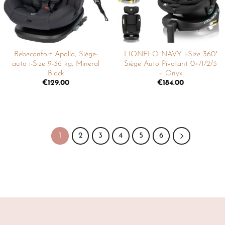
Bebeconfort Apollo, Siège-
LIONELO NAVY i-Size 360°
auto i-Size 9-36 kg, Mineral
Siège Auto Pivotant 0+/1/2/3
Black
– Onyx
€
129.00
€
184.00
1
2
3
4
5
6