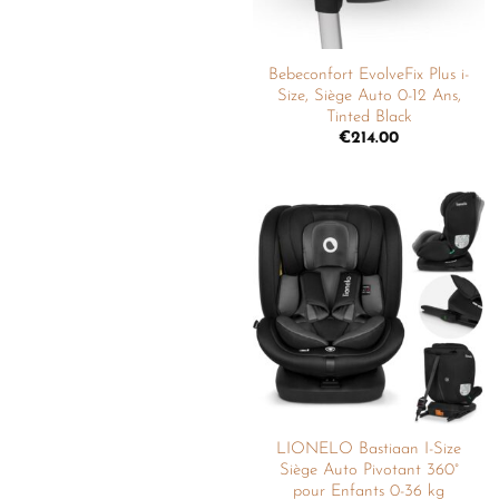
Bebeconfort EvolveFix Plus i-
Size, Siège Auto 0-12 Ans,
Tinted Black
€
214.00
Ajouter
à la
liste de
souhaits
LIONELO Bastiaan I-Size
Siège Auto Pivotant 360°
pour Enfants 0-36 kg