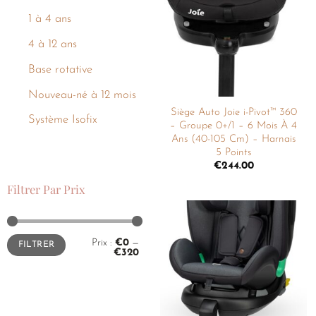
liste de
1 à 4 ans
souhaits
4 à 12 ans
Base rotative
Nouveau-né à 12 mois
Siège Auto Joie i-Pivot™ 360
Système Isofix
– Groupe 0+/1 – 6 Mois À 4
Ans (40-105 Cm) – Harnais
5 Points
€
244.00
Filtrer Par Prix
Ajouter
Prix :
€0
—
FILTRER
à la
€320
liste de
souhaits