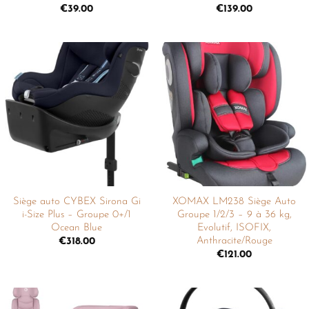
€
39.00
€
139.00
Ajouter
Ajouter
à la
à la
liste de
liste de
souhaits
souhaits
Siège auto CYBEX Sirona Gi
XOMAX LM238 Siège Auto
i-Size Plus – Groupe 0+/1
Groupe 1/2/3 – 9 à 36 kg,
Ocean Blue
Evolutif, ISOFIX,
Anthracite/Rouge
€
318.00
€
121.00