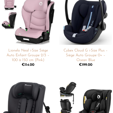
Ajouter
Ajouter
à la
à la
liste de
liste de
souhaits
souhaits
Lionelo Neal i-Size Siège
Cybex Cloud G i-Size Plus –
Auto Enfant Groupe 2/3 –
Siège Auto Groupe 0+ –
100 à 150 cm (Pink)
Ocean Blue
€
114.00
€
199.00
Ajouter
Ajouter
à la
à la
liste de
liste de
souhaits
souhaits