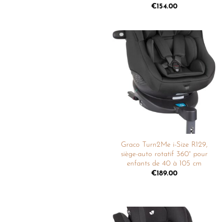
€
154.00
Ajouter
à la
liste de
souhaits
Graco Turn2Me i-Size R129,
siège-auto rotatif 360° pour
enfants de 40 à 105 cm
€
189.00