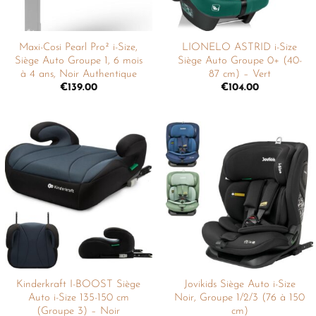
Maxi-Cosi Pearl Pro² i-Size,
LIONELO ASTRID i-Size
Siège Auto Groupe 1, 6 mois
Siège Auto Groupe 0+ (40-
à 4 ans, Noir Authentique
87 cm) – Vert
€
139.00
€
104.00
Ajouter
Ajouter
à la
à la
liste de
liste de
souhaits
souhaits
Kinderkraft I-BOOST Siège
Jovikids Siège Auto i-Size
Auto i-Size 135-150 cm
Noir, Groupe 1/2/3 (76 à 150
(Groupe 3) – Noir
cm)