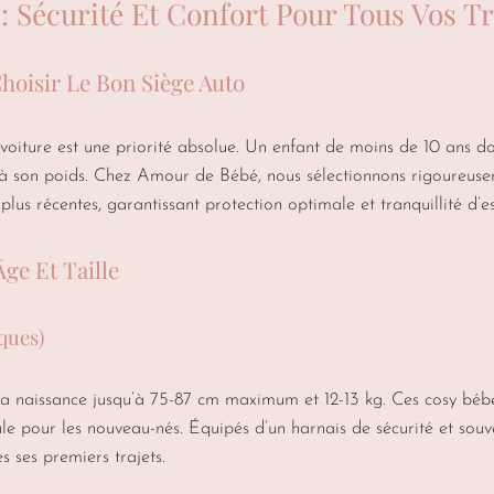
: Sécurité Et Confort Pour Tous Vos Tr
Choisir Le Bon Siège Auto
voiture est une priorité absolue. Un enfant de moins de 10 ans do
 son poids. Chez Amour de Bébé, nous sélectionnons rigoureusem
lus récentes, garantissant protection optimale et tranquillité d’
ge Et Taille
ques)
la naissance jusqu’à 75-87 cm maximum et 12-13 kg. Ces cosy bébé 
éale pour les nouveau-nés. Équipés d’un harnais de sécurité et sou
 ses premiers trajets.