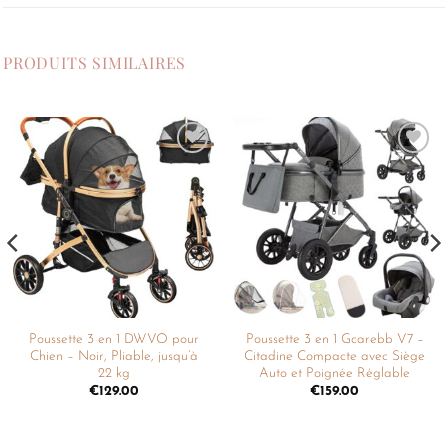
PRODUITS SIMILAIRES
Ajouter
Ajouter
à la
à la
liste de
liste de
souhaits
souhaits
Poussette 3 en 1 DWVO pour
Poussette 3 en 1 Gcarebb V7 –
Chien – Noir, Pliable, jusqu’à
Citadine Compacte avec Siège
22 kg
Auto et Poignée Réglable
€
129.00
€
159.00