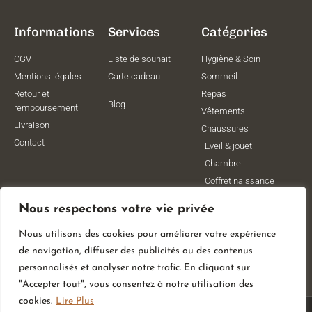
Informations
Services
Catégories
CGV
Liste de souhait
Hygiène & Soin
Mentions légales
Carte cadeau
Sommeil
Retour et
Repas
Blog
remboursement
Vêtements
Livraison
Chaussures
Contact
Eveil & jouet
Chambre
Coffret naissance
Maternité
Nous respectons votre vie privée
Vêtements de
grossesse
Nous utilisons des cookies pour améliorer votre expérience
Lithothérapie
de navigation, diffuser des publicités ou des contenus
Poussettes
personnalisés et analyser notre trafic. En cliquant sur
"Accepter tout", vous consentez à notre utilisation des
cookies.
Lire Plus