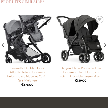
PRODUITS SIMILAIRES
Ajouter
Ajouter
à la
à la
liste de
liste de
souhaits
souhaits
Poussette Double Hauck
Deryan Elena Poussette Duo
Atlantic Twin – Tandem 2
Tandem – Noir, Harnais 5
Enfants avec Nacelles 2en1 –
Points, Ajustable jusqu’à 4 ans
Gris Mélange
€
139.00
€
378.00