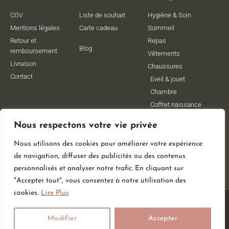
CGV
Liste de souhait
Hygiène & Soin
Mentions légales
Carte cadeau
Sommeil
Retour et
Repas
Blog
remboursement
Vêtements
Livraison
Chaussures
Contact
Eveil & jouet
Chambre
Coffret naissance
Maternité
Nous respectons votre vie privée
Vêtements de
grossesse
Nous utilisons des cookies pour améliorer votre expérience
Lithothérapie
de navigation, diffuser des publicités ou des contenus
Poussettes
personnalisés et analyser notre trafic. En cliquant sur
"Accepter tout", vous consentez à notre utilisation des
cookies.
Lire Plus
© All Rights Reserved
Modifier
Accepter
Made With
By Web Coast