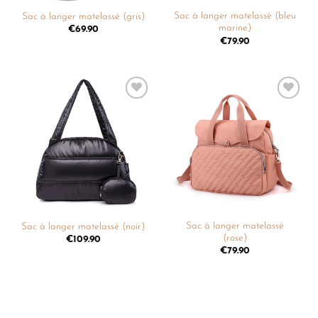
Sac à langer matelassé (bleu
Sac à langer matelassé (gris)
marine)
€
69.90
€
79.90
Ajouter
Ajouter
à la
à la
liste de
liste de
souhaits
souhaits
Sac à langer matelassé
Sac à langer matelassé (noir)
(rose)
€
109.90
€
79.90