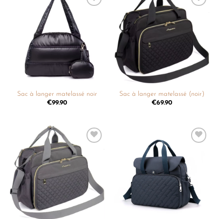
Ajouter
Ajouter
à la
à la
liste de
liste de
souhaits
souhaits
Sac à langer matelassé noir
Sac à langer matelassé (noir)
€
99.90
€
69.90
Ajouter
Ajouter
à la
à la
liste de
liste de
souhaits
souhaits