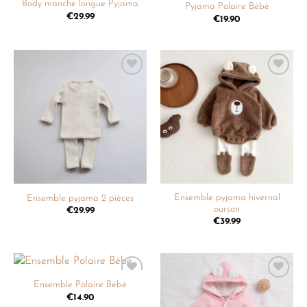
Body manche longue Pyjama
Pyjama Polaire Bébé
€
29.99
€
19.90
Ajouter
Ajouter
à la
à la
liste de
liste de
souhaits
souhaits
Ensemble pyjama hivernal
Ensemble pyjama 2 pièces
ourson
€
29.99
€
39.99
Ensemble Polaire Bébé
Ajouter
Ajouter
à la
à la
€
14.90
liste de
liste de