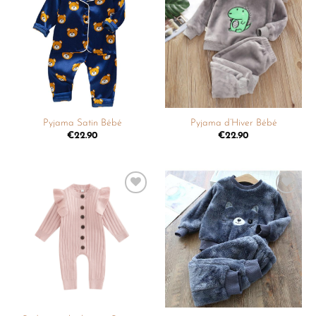
Ajouter
Ajouter
à la
à la
liste de
liste de
souhaits
souhaits
Pyjama Satin Bébé
Pyjama d’Hiver Bébé
€
22.90
€
22.90
Ajouter
Ajouter
à la
à la
liste de
liste de
souhaits
souhaits