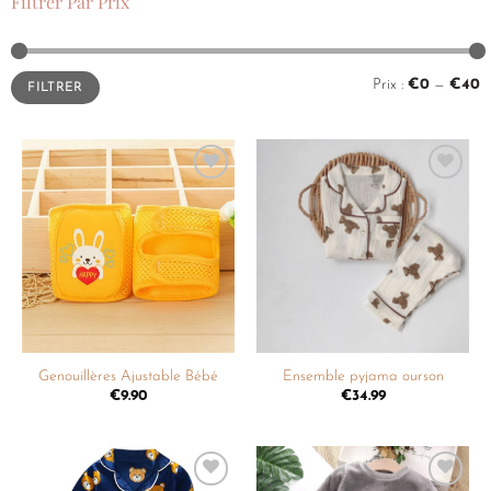
Filtrer Par Prix
Prix :
€0
—
€40
FILTRER
Ajouter
Ajouter
à la
à la
liste de
liste de
souhaits
souhaits
Ensemble pyjama ourson
Genouillères Ajustable Bébé
€
34.99
€
9.90