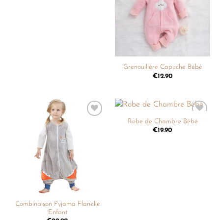
souhaits
souhaits
Grenouillère Capuche Bébé
€
12.90
Robe de Chambre Bébé
Ajouter
Ajouter
à la
à la
€
19.90
liste de
liste de
souhaits
souhaits
Combinaison Pyjama Flanelle
Enfant