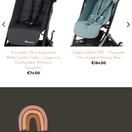
Ajouter
Ajouter
à la
à la
liste de
liste de
souhaits
souhaits
Poussette Ultra-Compacte
Cybex Libelle TPE – Poussette
Bébé Confort Soko – Légère et
Ultra-Légère Stormy Blue
Confortable (Mineral
€
184.00
Graphite)
€
74.00