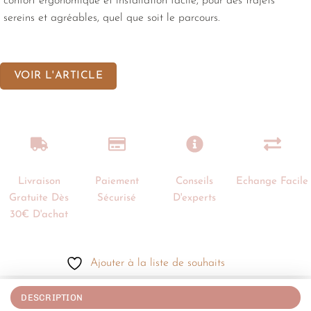
confort ergonomique et installation facile, pour des trajets
sereins et agréables, quel que soit le parcours.
VOIR L'ARTICLE
Livraison
Paiement
Conseils
Echange Facile
Gratuite Dès
Sécurisé
D'experts
30€ D'achat
Ajouter à la liste de souhaits
DESCRIPTION