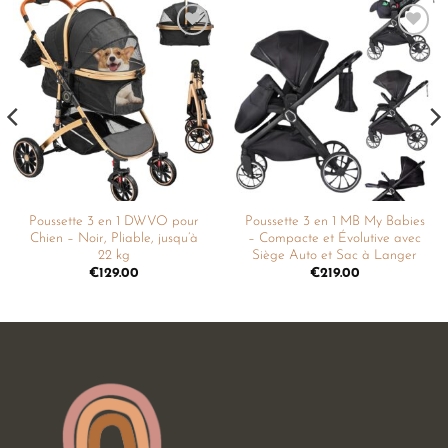
Ajouter
Ajouter
à la
à la
liste de
liste de
souhaits
souhaits
Poussette 3 en 1 DWVO pour
Poussette 3 en 1 MB My Babies
Chien – Noir, Pliable, jusqu’à
– Compacte et Évolutive avec
22 kg
Siège Auto et Sac à Langer
€
129.00
€
219.00