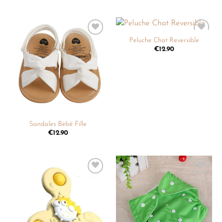
Peluche Chat Reversible
Ajouter
Ajouter
à la
à la
€
12.90
liste de
liste de
souhaits
souhaits
Sandales Bébé Fille
€
12.90
Ajouter
Ajouter
à la
à la
liste de
liste de
souhaits
souhaits