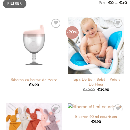
Prix :
€0
—
€40
FILTRER
-20%
Ajouter
Ajouter
à la
à la
liste de
liste de
souhaits
souhaits
Tapis De Bain Bébé – Pétale
Biberon en Forme de Verre
De Fleur
€
6.90
€
49.90
€
39.90
Biberon 60 ml nourrisson
Ajouter
Ajouter
à la
à la
€
9.90
liste de
liste de
souhaits
souhaits