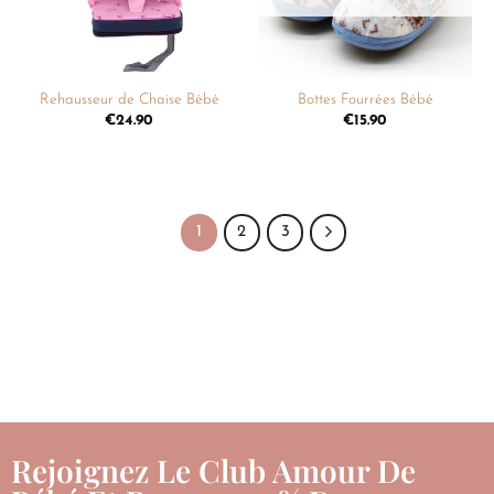
Rehausseur de Chaise Bébé
Bottes Fourrées Bébé
€
24.90
€
15.90
1
2
3
Rejoignez Le Club Amour De