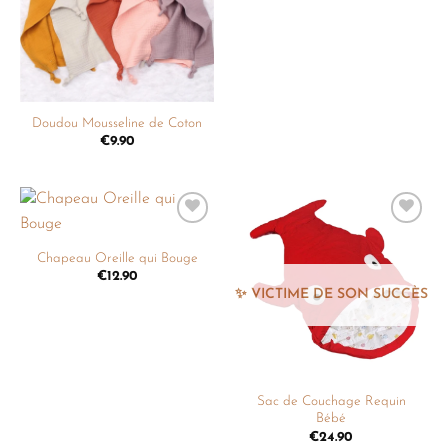
Doudou Mousseline de Coton
€
9.90
Ajouter
Ajouter
à la
à la
Chapeau Oreille qui Bouge
liste de
liste de
€
12.90
souhaits
souhaits
Sac de Couchage Requin
Bébé
€
24.90