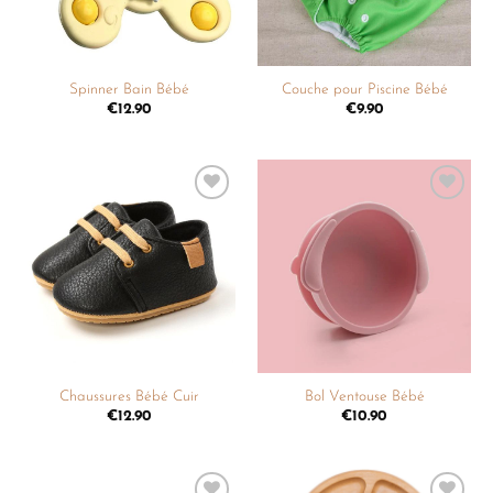
Spinner Bain Bébé
Couche pour Piscine Bébé
€
12.90
€
9.90
Ajouter
Ajouter
à la
à la
liste de
liste de
souhaits
souhaits
Chaussures Bébé Cuir
Bol Ventouse Bébé
€
12.90
€
10.90