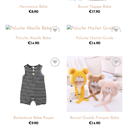
Harmonica Bébé
Bavoir Nappe Bébé
€
8.90
€
17.90
Peluche Abeille Bébé
Peluche Hochet Girafe
Ajouter
Ajouter
à la
à la
€
14.90
€
14.90
liste de
liste de
souhaits
souhaits
Ajouter
Ajouter
à la
à la
liste de
liste de
souhaits
souhaits
Barboteuse Bébé Rayée
Bonnet Double Pompon Bébé
€
9.90
€
14.90