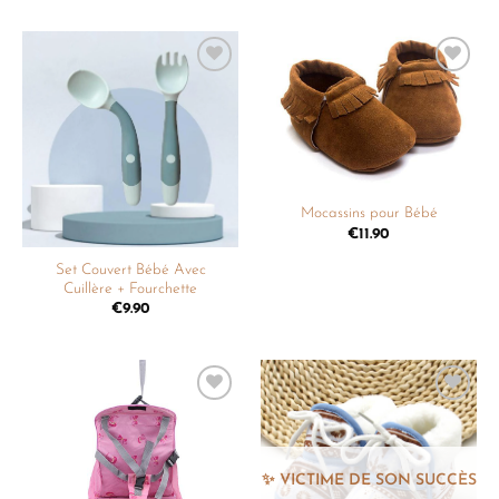
Ajouter
Ajouter
à la
à la
liste de
liste de
souhaits
souhaits
Mocassins pour Bébé
€
11.90
Set Couvert Bébé Avec
Cuillère + Fourchette
€
9.90
Ajouter
Ajouter
à la
à la
liste de
liste de
souhaits
souhaits