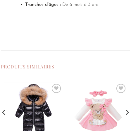
Tranches d’âges :
De 6 mois à 3 ans
PRODUITS SIMILAIRES
Ajouter
Ajouter
à la
à la
liste de
liste de
souhaits
souhaits