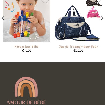
Ajouter
Ajouter
à la
à la
liste de
liste de
souhaits
souhaits
Flûte à Eau Bébé
Sac de Transport pour Bébé
€
19.90
€
29.90