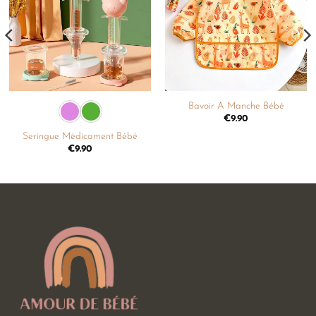
liste de
liste de
souhaits
souhaits
Bavoir A Manche Bébé
€
9.90
Seringue Médicament Bébé
€
9.90