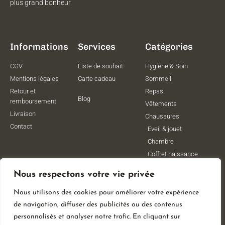
plus grand bonheur.
Informations
Services
Catégories
CGV
Liste de souhait
Hygiène & Soin
Mentions légales
Carte cadeau
Sommeil
Retour et
Repas
Blog
remboursement
Vêtements
Livraison
Chaussures
Contact
Eveil & jouet
Chambre
Coffret naissance
Maternité
Nous respectons votre vie privée
Vêtements de
grossesse
Nous utilisons des cookies pour améliorer votre expérience
Lithothérapie
de navigation, diffuser des publicités ou des contenus
Poussettes
personnalisés et analyser notre trafic. En cliquant sur