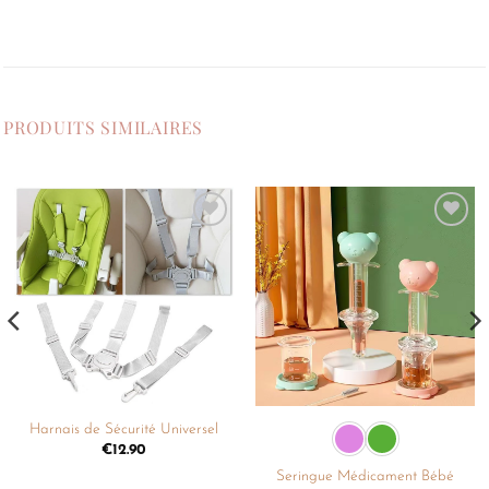
PRODUITS SIMILAIRES
Ajouter
Ajouter
à la
à la
liste de
liste de
souhaits
souhaits
Harnais de Sécurité Universel
€
12.90
Seringue Médicament Bébé