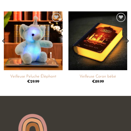
Ajouter
Ajouter
à la
à la
liste de
liste de
souhaits
souhaits
Veilleuse Peluche Éléphant
Veilleuse Coran bébé
€
29.99
€
89.99