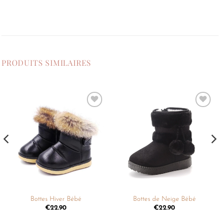
PRODUITS SIMILAIRES
Ajouter
Ajouter
à la
à la
liste de
liste de
souhaits
souhaits
Bottes Hiver Bébé
Bottes de Neige Bébé
€
22.90
€
22.90