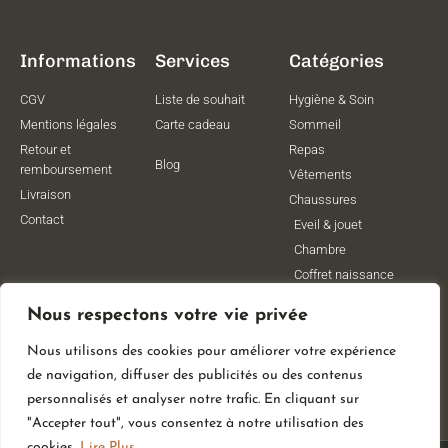
Informations
Services
Catégories
CGV
Liste de souhait
Hygiène & Soin
Mentions légales
Carte cadeau
Sommeil
Retour et
Repas
Blog
remboursement
Vêtements
Livraison
Chaussures
Contact
Eveil & jouet
Chambre
Coffret naissance
Maternité
Nous respectons votre vie privée
Vêtements de
grossesse
Nous utilisons des cookies pour améliorer votre expérience
Lithothérapie
de navigation, diffuser des publicités ou des contenus
Poussettes
personnalisés et analyser notre trafic. En cliquant sur
"Accepter tout", vous consentez à notre utilisation des
cookies.
Lire Plus