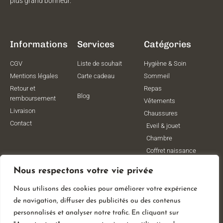
plus grand bonheur.
Informations
Services
Catégories
CGV
Liste de souhait
Hygiène & Soin
Mentions légales
Carte cadeau
Sommeil
Retour et
Repas
Blog
remboursement
Vêtements
Livraison
Chaussures
Contact
Eveil & jouet
Chambre
Coffret naissance
Maternité
Nous respectons votre vie privée
Vêtements de
grossesse
Nous utilisons des cookies pour améliorer votre expérience
Lithothérapie
de navigation, diffuser des publicités ou des contenus
Poussettes
personnalisés et analyser notre trafic. En cliquant sur