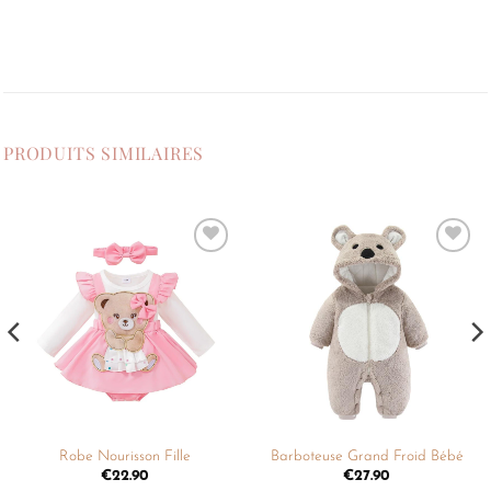
PRODUITS SIMILAIRES
Ajouter
Ajouter
à la
à la
liste de
liste de
souhaits
souhaits
Robe Nourisson Fille
Barboteuse Grand Froid Bébé
€
22.90
€
27.90