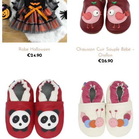
liste de
liste de
souhaits
souhaits
+
+
Chausson Cuir Souple Bébé –
Robe Halloween
Oisillon
€
24.90
€
26.90
Ajouter
Ajouter
à la
à la
liste de
liste de
souhaits
souhaits
+
+