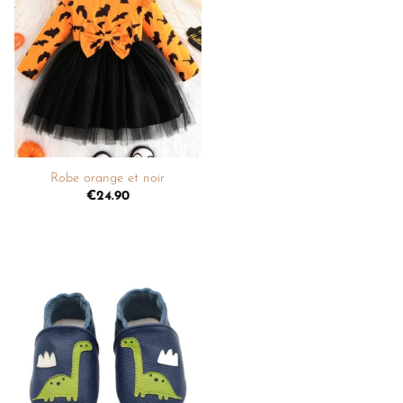
Ajouter
à la
liste de
souhaits
+
Robe orange et noir
€
24.90
Ajouter
à la
liste de
souhaits