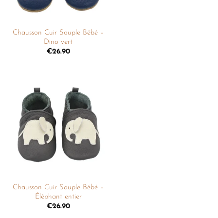
+
Chausson Cuir Souple Bébé –
Dino vert
€
26.90
Ajouter
à la
liste de
souhaits
+
Chausson Cuir Souple Bébé –
Éléphant entier
€
26.90