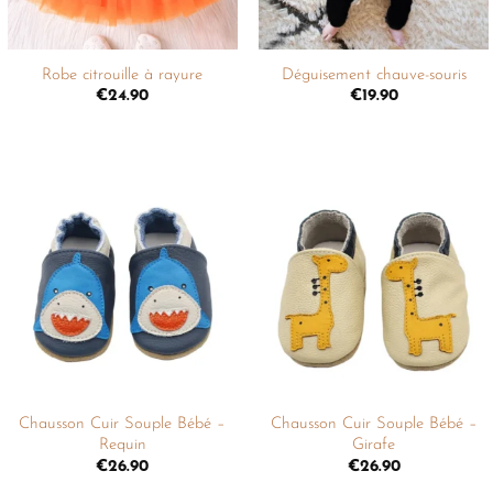
+
+
Robe citrouille à rayure
Déguisement chauve-souris
€
24.90
€
19.90
Ajouter
Ajouter
à la
à la
liste de
liste de
souhaits
souhaits
+
+
Chausson Cuir Souple Bébé –
Chausson Cuir Souple Bébé –
Requin
Girafe
€
26.90
€
26.90