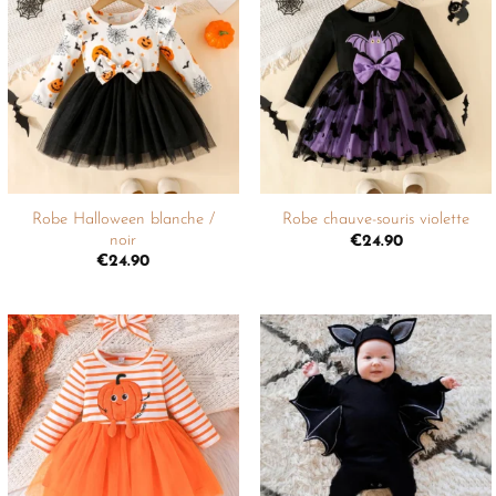
Ajouter
Ajouter
à la
à la
liste de
liste de
souhaits
souhaits
+
+
Robe Halloween blanche /
Robe chauve-souris violette
noir
€
24.90
€
24.90
Ajouter
Ajouter
à la
à la
liste de
liste de
souhaits
souhaits