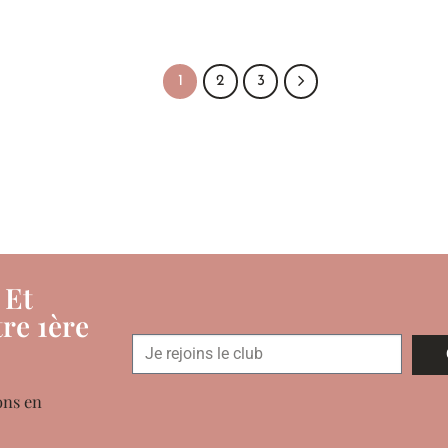
1
2
3
 Et
re 1ère
ons en