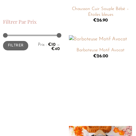
Chausson Cuir Souple Bébé –
Étoiles bleues
Filtrer Par Prix
€
26.90
+
Prix :
€10
—
FILTRER
€40
Barboteuse Motif Avocat
Ajouter
€
26.00
à la
liste de
souhaits