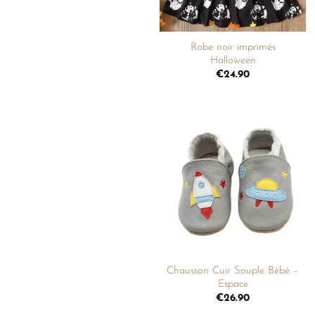
+
Robe noir imprimés
Halloween
€
24.90
Ajouter
à la
liste de
souhaits
+
Chausson Cuir Souple Bébé –
Espace
€
26.90