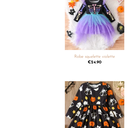
Ajouter
à la
liste de
souhaits
+
Robe squelette violette
€
24.90
Ajouter
à la
liste de
souhaits