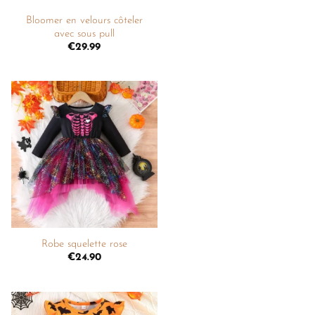
Bloomer en velours côteler
avec sous pull
€
29.99
Ajouter
à la
liste de
souhaits
+
Robe squelette rose
€
24.90