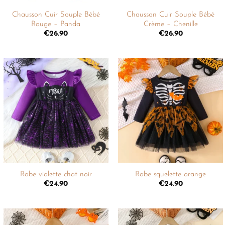
Chausson Cuir Souple Bébé
Chausson Cuir Souple Bébé
Rouge – Panda
Crème – Chenille
€
26.90
€
26.90
Ajouter
Ajouter
à la
à la
liste de
liste de
souhaits
souhaits
+
+
Robe violette chat noir
Robe squelette orange
€
24.90
€
24.90