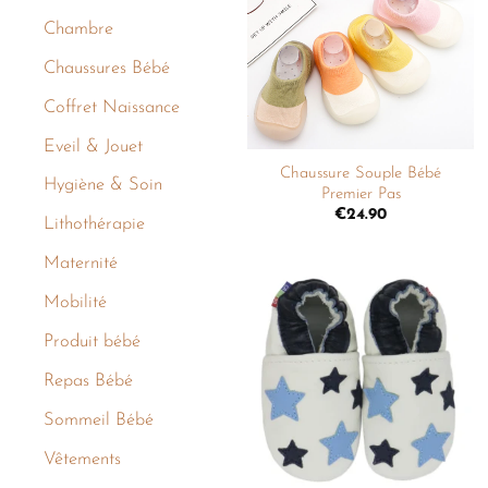
liste de
Chambre
souhaits
Chaussures Bébé
Coffret Naissance
+
Eveil & Jouet
Chaussure Souple Bébé
Hygiène & Soin
Premier Pas
€
24.90
Lithothérapie
Maternité
Mobilité
Ajouter
Produit bébé
à la
liste de
souhaits
Repas Bébé
Sommeil Bébé
Vêtements
+