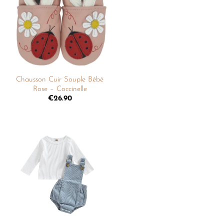
liste de
souhaits
+
Chausson Cuir Souple Bébé
Rose – Coccinelle
€
26.90
Ajouter
à la
liste de
souhaits
+