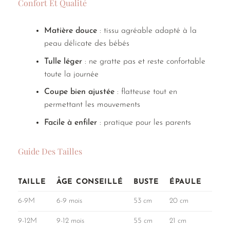
Confort Et Qualité
Matière douce
: tissu agréable adapté à la
peau délicate des bébés
Tulle léger
: ne gratte pas et reste confortable
toute la journée
Coupe bien ajustée
: flatteuse tout en
permettant les mouvements
Facile à enfiler
: pratique pour les parents
Guide Des Tailles
TAILLE
ÂGE CONSEILLÉ
BUSTE
ÉPAULE
MA
6-9M
6-9 mois
53 cm
20 cm
26 c
9-12M
9-12 mois
55 cm
21 cm
28 cm