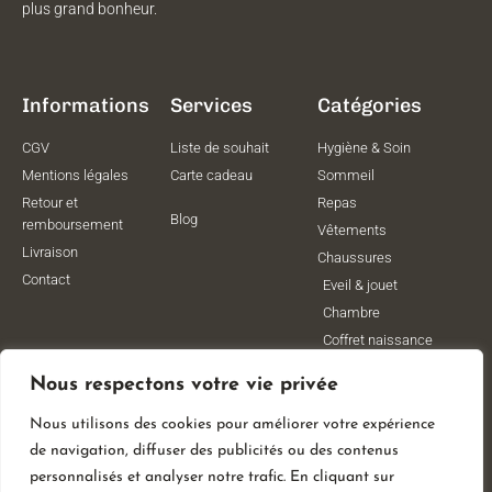
plus grand bonheur.
Informations
Services
Catégories
CGV
Liste de souhait
Hygiène & Soin
Mentions légales
Carte cadeau
Sommeil
Retour et
Repas
Blog
remboursement
Vêtements
Livraison
Chaussures
Contact
Eveil & jouet
Chambre
Coffret naissance
Maternité
Nous respectons votre vie privée
Vêtements de
grossesse
Nous utilisons des cookies pour améliorer votre expérience
Lithothérapie
de navigation, diffuser des publicités ou des contenus
Poussettes
personnalisés et analyser notre trafic. En cliquant sur