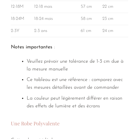
12-18M
12-18 mois
57 cm
22 cm
30 c
18-24M
18-24 mois
58 cm
23 cm
32 cm
2-3Y
2-3 ans
61 cm
24 cm
34 cm
Notes importantes
:
Veuillez prévoir une tolérance de 1-3 cm due à
la mesure manuelle
Ce tableau est une référence : comparez avec
les mesures détaillées avant de commander
La couleur peut légèrement différer en raison
des effets de lumière et des écrans
Une Robe Polyvalente