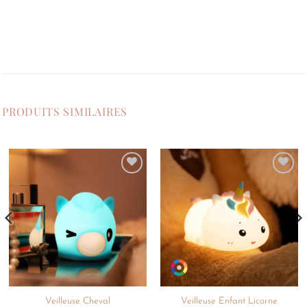
PRODUITS SIMILAIRES
Ajouter
Ajouter
à la
à la
liste de
liste de
souhaits
souhaits
Veilleuse Cheval
Veilleuse Enfant Licorne