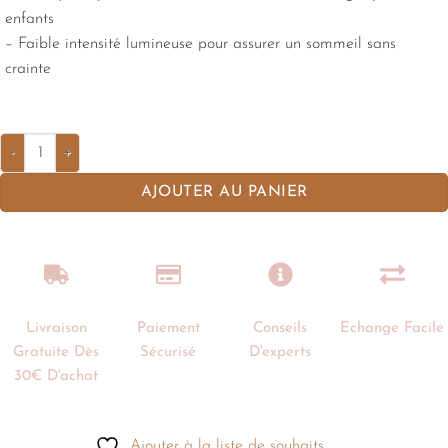
enfants
– Faible intensité lumineuse pour assurer un sommeil sans
crainte
AJOUTER AU PANIER
Livraison
Paiement
Conseils
Echange Facile
Gratuite Dès
Sécurisé
D'experts
30€ D'achat
Ajouter à la liste de souhaits