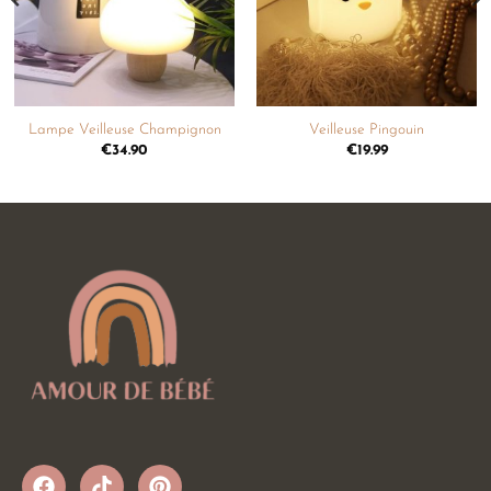
Lampe Veilleuse Champignon
Veilleuse Pingouin
€
34.90
€
19.99