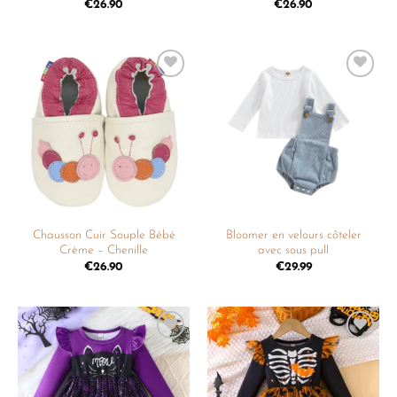
€
26.90
€
26.90
Ajouter
Ajouter
à la
à la
liste de
liste de
souhaits
souhaits
Chausson Cuir Souple Bébé
Bloomer en velours côteler
Crème – Chenille
avec sous pull
€
26.90
€
29.99
Ajouter
Ajouter
à la
à la
liste de
liste de
souhaits
souhaits