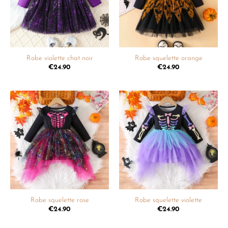
Robe violette chat noir
Robe squelette orange
€
24.90
€
24.90
Ajouter
Ajouter
à la
à la
liste de
liste de
souhaits
souhaits
Robe squelette rose
Robe squelette violette
€
24.90
€
24.90