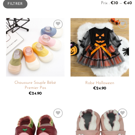
Prix :
€10
—
€40
FILTRER
Ajouter
Ajouter
à la
à la
liste de
liste de
souhaits
souhaits
Chaussure Souple Bébé
Robe Halloween
Premier Pas
€
24.90
€
24.90
Ajouter
Ajouter
à la
à la
liste de
liste de
souhaits
souhaits