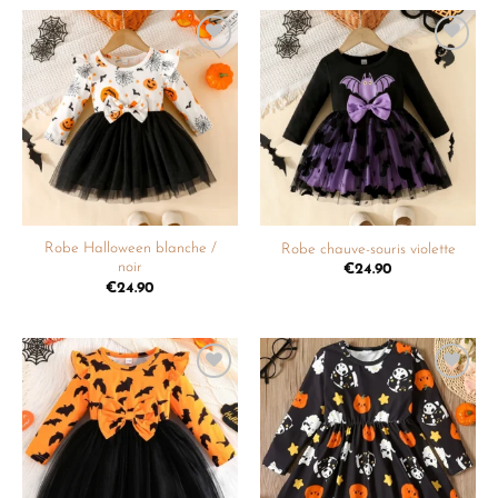
Ajouter
Ajouter
à la
à la
liste de
liste de
souhaits
souhaits
Robe Halloween blanche /
Robe chauve-souris violette
noir
€
24.90
€
24.90
Ajouter
Ajouter
à la
à la
liste de
liste de
souhaits
souhaits