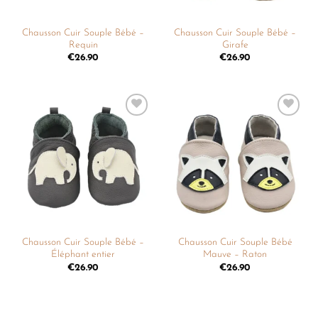
Chausson Cuir Souple Bébé –
Chausson Cuir Souple Bébé –
Requin
Girafe
€
26.90
€
26.90
Ajouter
Ajouter
à la
à la
liste de
liste de
souhaits
souhaits
Chausson Cuir Souple Bébé –
Chausson Cuir Souple Bébé
Éléphant entier
Mauve – Raton
€
26.90
€
26.90