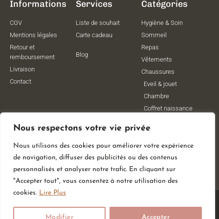
Informations
Services
Catégories
CGV
Liste de souhait
Hygiène & Soin
Mentions légales
Carte cadeau
Sommeil
Retour et
Repas
Blog
remboursement
Vêtements
Livraison
Chaussures
Contact
Eveil & jouet
Chambre
Coffret naissance
Maternité
Nous respectons votre vie privée
Vêtements de
grossesse
Nous utilisons des cookies pour améliorer votre expérience
Lithothérapie
de navigation, diffuser des publicités ou des contenus
Poussettes
personnalisés et analyser notre trafic. En cliquant sur
"Accepter tout", vous consentez à notre utilisation des
cookies.
Lire Plus
© All Rights Reserved
Modifier
Accepter