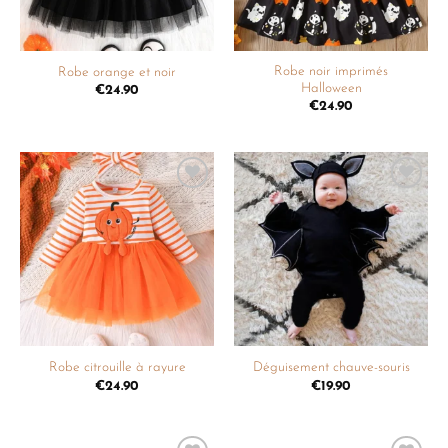
Robe noir imprimés
Robe orange et noir
Halloween
€
24.90
€
24.90
Ajouter
Ajouter
à la
à la
liste de
liste de
souhaits
souhaits
Robe citrouille à rayure
Déguisement chauve-souris
€
24.90
€
19.90