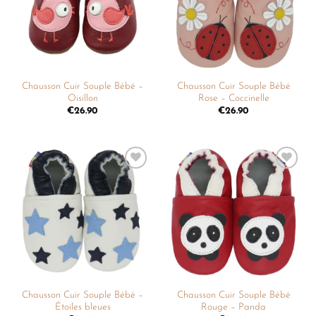
Chausson Cuir Souple Bébé –
Chausson Cuir Souple Bébé
Oisillon
Rose – Coccinelle
€
26.90
€
26.90
Ajouter
Ajouter
à la
à la
liste de
liste de
souhaits
souhaits
Chausson Cuir Souple Bébé –
Chausson Cuir Souple Bébé
Étoiles bleues
Rouge – Panda