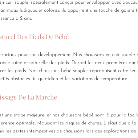
n cuir souple, spécialement conçus pour envelopper avec douceur 
animaux ludiques et colorés, ils apportent une touche de gaieté 
issance à 2 ans.
turel Des Pieds De Bébé
ruciaux pour son développement. Nos chaussons en cuir souple po
sance saine et naturelle des pieds. Durant les deux premières ann
urer les pieds. Nos chaussons bébé souples reproduisent cette sens
petits obstacles du quotidien et les variations de température.
tissage De La Marche
t une étape majeure, et nos chaussons bébé sont là pour la facil
érence optimale, réduisant les risques de chutes. L’élastique à la c
si les pertes intempestives de chaussons lors des explorations de v