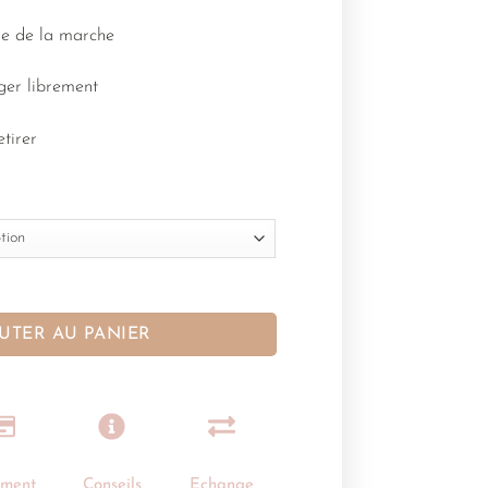
age de la marche
ger librement
etirer
UTER AU PANIER
ement
Conseils
Echange