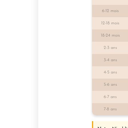
6-12 mois
12-18 mois
18-24 mois
2-3 ans
3-4 ans
4-5 ans
5-6 ans
6-7 ans
7-8 ans