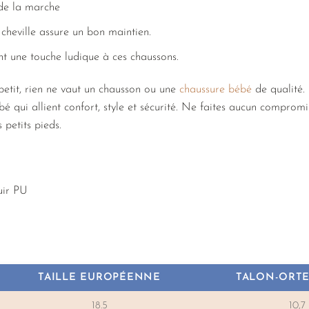
 de la marche
 cheville assure un bon maintien.
nt une touche ludique à ces chaussons.
petit, rien ne vaut un chausson ou une
chaussure bébé
de qualité.
é qui allient confort, style et sécurité. Ne faites aucun compromi
 petits pieds.
ir PU
TAILLE EUROPÉENNE
TALON-ORTE
18.5
10,7