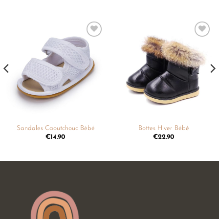
Ajouter
Ajouter
à la
à la
liste de
liste de
souhaits
souhaits
Sandales Caoutchouc Bébé
Bottes Hiver Bébé
€
14.90
€
22.90