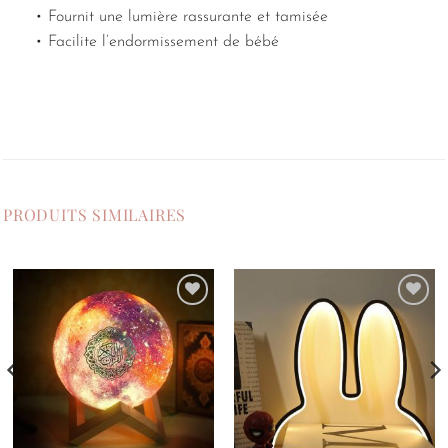
• Fournit une lumière rassurante et tamisée
• Facilite l’endormissement de bébé
PRODUITS SIMILAIRES
Ajouter
Ajouter
à la
à la
liste de
liste de
souhaits
souhaits