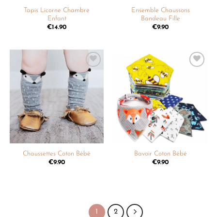
Tapis Licorne Chambre
Ensemble Chaussons
Enfant
Bandeau Fille
€
14.90
€
9.90
Ajouter
Ajouter
à la
à la
liste de
liste de
souhaits
souhaits
Chaussettes Coton Bébé
Bavoir Coton Bébé
€
9.90
€
9.90
1
2