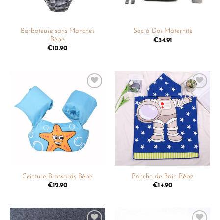
Barboteuse sans Manches
Sac à Dos Maternité
Bébé
€
34.91
€
10.90
Ajouter
Ajouter
à la
à la
liste de
liste de
souhaits
souhaits
Ceinture Brassards Bébé
Pancho de Bain Bébé
€
12.90
€
14.90