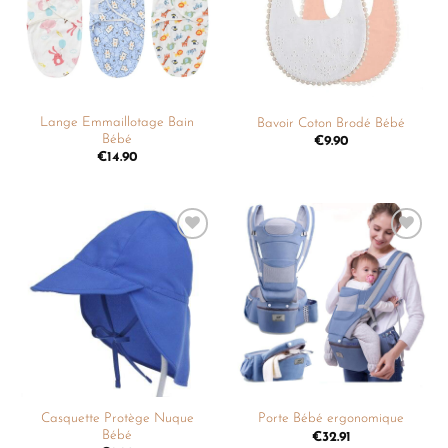
Lange Emmaillotage Bain
Bavoir Coton Brodé Bébé
Bébé
€
9.90
€
14.90
Ajouter
Ajouter
à la
à la
liste de
liste de
souhaits
souhaits
Casquette Protège Nuque
Porte Bébé ergonomique
Bébé
€
32.91