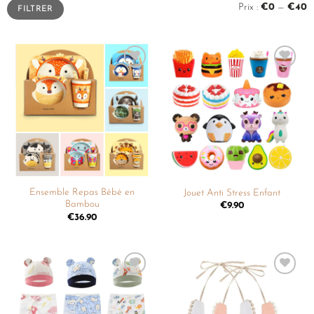
Prix :
€0
—
€40
FILTRER
Ajouter
Ajouter
à la
à la
liste de
liste de
souhaits
souhaits
Ensemble Repas Bébé en
Jouet Anti Stress Enfant
Bambou
€
9.90
€
36.90
Ajouter
Ajouter
à la
à la
liste de
liste de
souhaits
souhaits