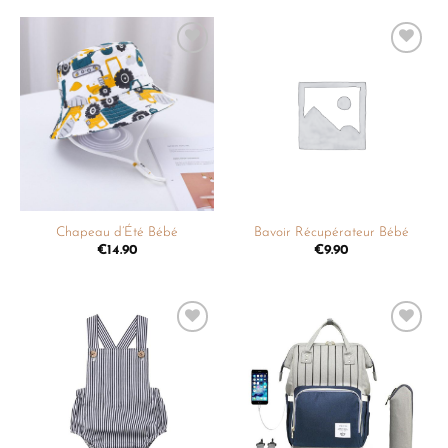
Ajouter
Ajouter
à la
à la
liste de
liste de
souhaits
souhaits
Chapeau d’Été Bébé
Bavoir Récupérateur Bébé
€
14.90
€
9.90
Ajouter
Ajouter
à la
à la
liste de
liste de
souhaits
souhaits