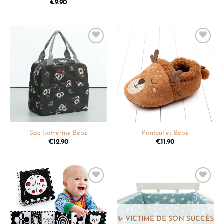
€
9.90
Ajouter
Ajouter
à la
à la
liste de
liste de
souhaits
souhaits
Sac Isotherme Bébé
Pantoufles Bébé
€
12.90
€
11.90
Ajouter
Ajouter
à la
à la
liste de
liste de
souhaits
souhaits