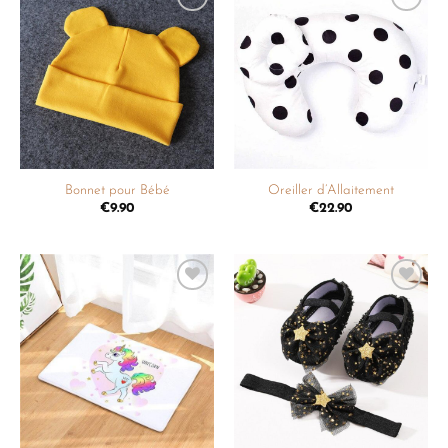
Ajouter
Ajouter
à la
à la
liste de
liste de
souhaits
souhaits
Bonnet pour Bébé
Oreiller d’Allaitement
€
9.90
€
22.90
Ajouter
Ajouter
à la
à la
liste de
liste de
souhaits
souhaits