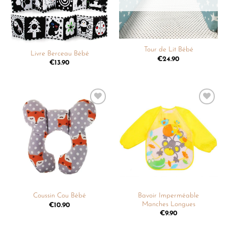
Tour de Lit Bébé
Livre Berceau Bébé
€
24.90
€
13.90
Ajouter
Ajouter
à la
à la
liste de
liste de
souhaits
souhaits
Bavoir Imperméable
Coussin Cou Bébé
Manches Longues
€
10.90
€
9.90