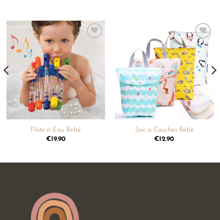
Ajouter
Ajouter
à la
à la
liste de
liste de
souhaits
souhaits
Flûte à Eau Bébé
Sac à Couches Bébé
€
19.90
€
12.90