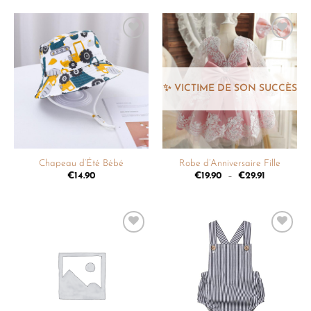
Ajouter
Ajouter
à la
à la
liste de
liste de
souhaits
souhaits
Chapeau d’Été Bébé
Robe d’Anniversaire Fille
€
14.90
€
19.90
–
€
29.91
Ajouter
Ajouter
à la
à la
liste de
liste de
souhaits
souhaits