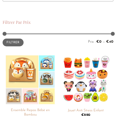
Filtrer Par Prix
Prix :
€0
—
€40
FILTRER
Ajouter
Ajouter
à la
à la
liste de
liste de
souhaits
souhaits
Ensemble Repas Bébé en
Jouet Anti Stress Enfant
Bambou
€
9.90