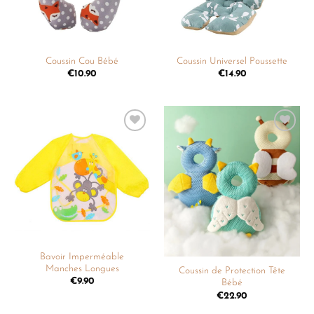
Coussin Cou Bébé
Coussin Universel Poussette
€
10.90
€
14.90
Ajouter
Ajouter
à la
à la
liste de
liste de
souhaits
souhaits
Bavoir Imperméable
Manches Longues
Coussin de Protection Tête
€
9.90
Bébé
€
22.90