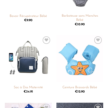
Barboteuse sans Manches
Bavoir Récupérateur Bébé
Bébé
€
9.90
€
10.90
Ajouter
Ajouter
à la
à la
liste de
liste de
souhaits
souhaits
Sac à Dos Maternité
Ceinture Brassards Bébé
€
34.91
€
12.90