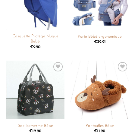
Casquette Protège Nuque
Porte Bébé ergonomique
Bébé
€
32.91
€
9.90
Ajouter
Ajouter
à la
à la
liste de
liste de
souhaits
souhaits
Sac Isotherme Bébé
Pantoufles Bébé
€
12.90
€
11.90