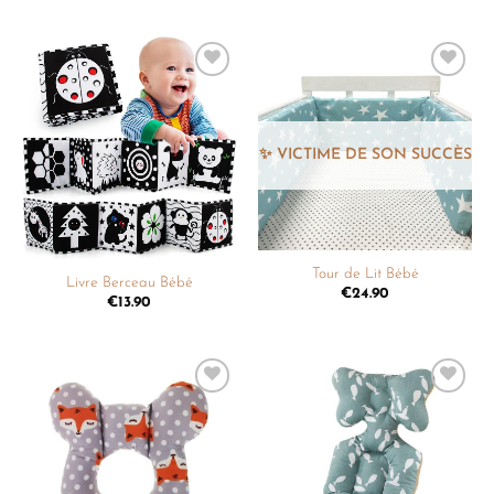
Ajouter
Ajouter
à la
à la
liste de
liste de
souhaits
souhaits
Tour de Lit Bébé
Livre Berceau Bébé
€
24.90
€
13.90
Ajouter
Ajouter
à la
à la
liste de
liste de
souhaits
souhaits