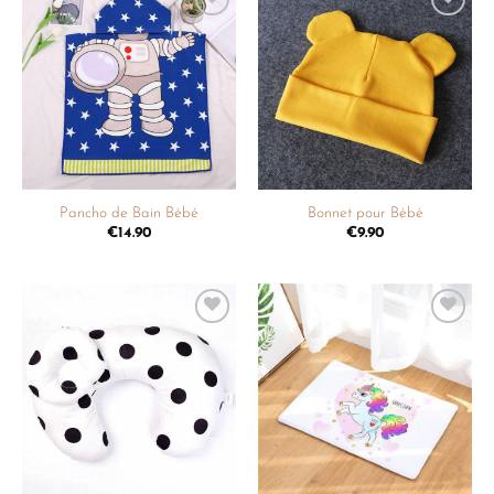
Ajouter
Ajouter
à la
à la
liste de
liste de
souhaits
souhaits
Pancho de Bain Bébé
Bonnet pour Bébé
€
14.90
€
9.90
Ajouter
Ajouter
à la
à la
liste de
liste de
souhaits
souhaits