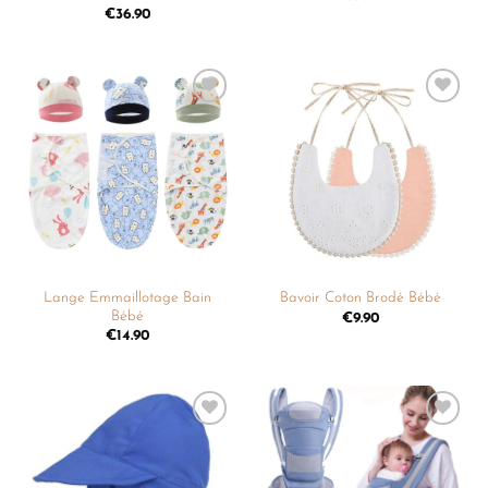
€
36.90
Ajouter
Ajouter
à la
à la
liste de
liste de
souhaits
souhaits
Lange Emmaillotage Bain
Bavoir Coton Brodé Bébé
Bébé
€
9.90
€
14.90
Ajouter
Ajouter
à la
à la
liste de
liste de
souhaits
souhaits