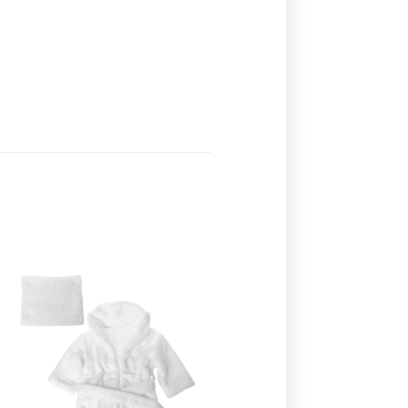
Ajouter
à la
liste de
souhaits