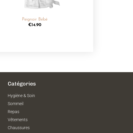
+
Peignoir Bébé
€
14.90
Catégories
Hygiène & Soin
Sommeil
Repas
Vêtements
Chaussures