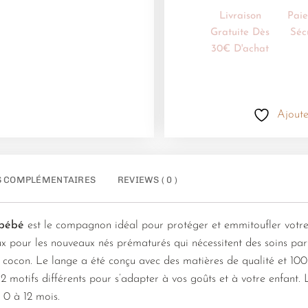
Livraison
Pai
Gratuite Dès
Séc
30€ D'achat
Ajoute
S COMPLÉMENTAIRES
REVIEWS ( 0 )
 bébé
est le compagnon idéal pour protéger et emmitoufler votre 
ux pour les nouveaux nés prématurés qui nécessitent des soins part
 cocon. Le lange a été conçu avec des matières de qualité et 1
e 12 motifs différents pour s’adapter à vos goûts et à votre enfan
 0 à 12 mois.