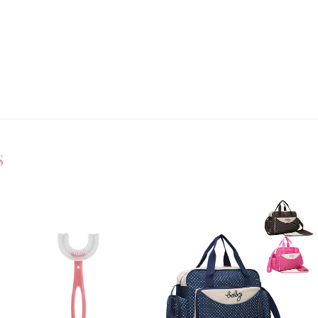
S
Ajouter
Ajouter
à la
à la
liste de
liste de
souhaits
souhaits