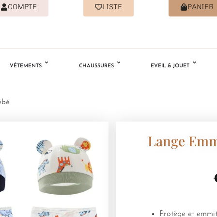
COMPTE
LISTE
PANIER
VÊTEMENTS
CHAUSSURES
EVEIL & JOUET
ébé
Lange Emma
Protège et emmito