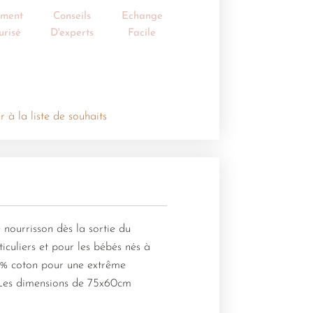
ement
Conseils
Echange
urisé
D'experts
Facile
r à la liste de souhaits
nourrisson dès la sortie du
iculiers et pour les bébés nés à
00% coton pour une extrême
t. Les dimensions de 75x60cm