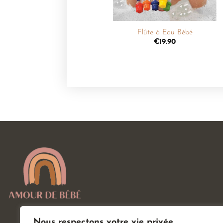
+
Flûte à Eau Bébé
€
19.90
Nous respectons votre vie privée