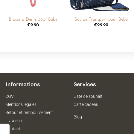
+
+
Brosse à Dents 360° Bébé
Sac de Transport pour Bébé
€
9.90
€
29.90
Informations
Services
CGV
Liste de souhait
Mentions légales
Carte cadeau
Retour et remboursement
Blog
Livraison
Contact