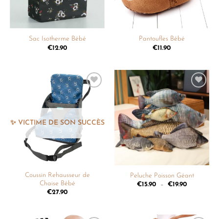
Sac Isotherme Bébé
Pantoufles Bébé
€
12.90
€
11.90
Ajouter
Ajouter
à la
à la
liste de
liste de
souhaits
souhaits
Coussin Rehausseur de
Peluche Poisson Géant
Chaise Bébé
€
15.90
–
€
19.90
€
27.90