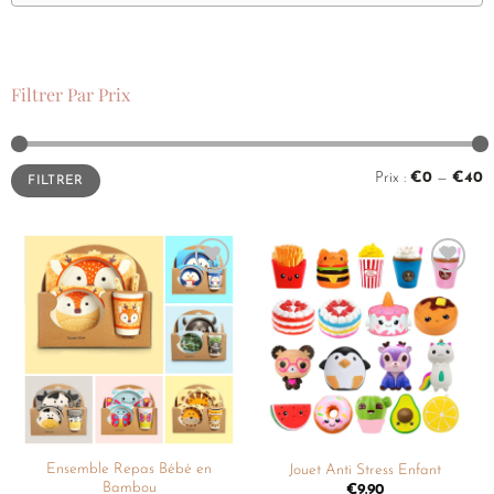
Filtrer Par Prix
Prix :
€0
—
€40
FILTRER
Ajouter
Ajouter
à la
à la
liste de
liste de
souhaits
souhaits
Ensemble Repas Bébé en
Jouet Anti Stress Enfant
Bambou
€
9.90