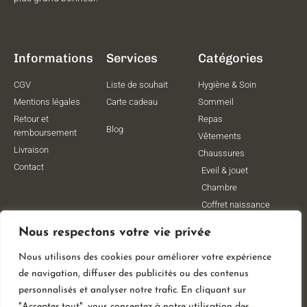
Informations
Services
Catégories
CGV
Liste de souhait
Hygiène & Soin
Mentions légales
Carte cadeau
Sommeil
Retour et
Repas
Blog
remboursement
Vêtements
Livraison
Chaussures
Contact
Eveil & jouet
Chambre
Coffret naissance
Maternité
Nous respectons votre vie privée
Vêtements de
grossesse
Nous utilisons des cookies pour améliorer votre expérience
Lithothérapie
de navigation, diffuser des publicités ou des contenus
Poussettes
personnalisés et analyser notre trafic. En cliquant sur
"Accepter tout", vous consentez à notre utilisation des