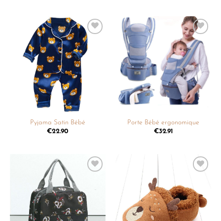
Ajouter
Ajouter
à la
à la
liste de
liste de
souhaits
souhaits
Pyjama Satin Bébé
Porte Bébé ergonomique
€
22.90
€
32.91
Ajouter
Ajouter
à la
à la
liste de
liste de
souhaits
souhaits