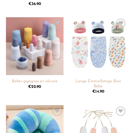
€
36.90
Ajouter
Ajouter
à la
à la
liste de
liste de
souhaits
souhaits
Lange Emmaillotage Bain
Boîtes gigognes en silicone
Bébé
€
22.90
€
14.90
Ajouter
Ajouter
à la
à la
liste de
liste de
souhaits
souhaits