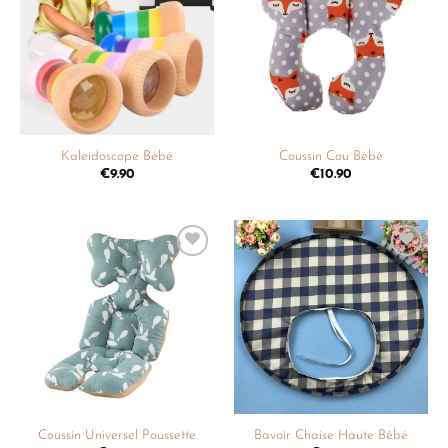
à la
à la
liste de
liste de
souhaits
souhaits
Kaleidoscope Bébé
Coussin Cou Bébé
€
9.90
€
10.90
Ajouter
Ajouter
à la
à la
liste de
liste de
souhaits
souhaits
Coussin Universel Poussette
Bavoir Chaise Haute Bébé