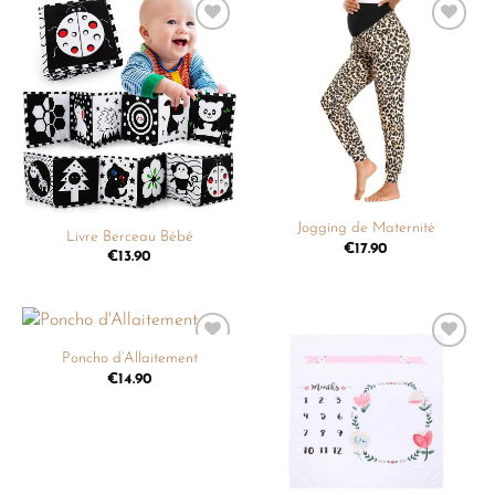
Ajouter
Ajouter
à la
à la
liste de
liste de
souhaits
souhaits
Jogging de Maternité
Livre Berceau Bébé
€
17.90
€
13.90
Poncho d’Allaitement
Ajouter
Ajouter
à la
à la
€
14.90
liste de
liste de
souhaits
souhaits