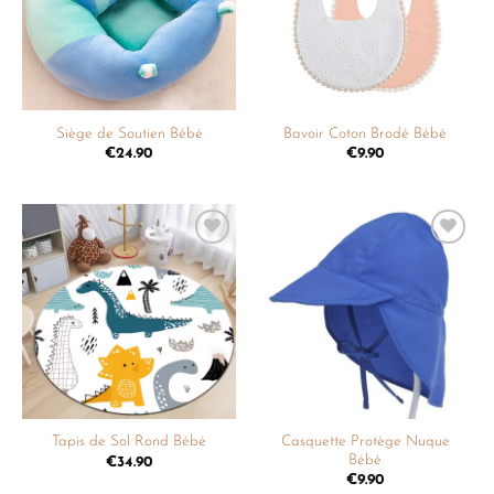
Siège de Soutien Bébé
Bavoir Coton Brodé Bébé
€
24.90
€
9.90
Ajouter
Ajouter
à la
à la
liste de
liste de
souhaits
souhaits
Casquette Protège Nuque
Tapis de Sol Rond Bébé
Bébé
€
34.90
€
9.90