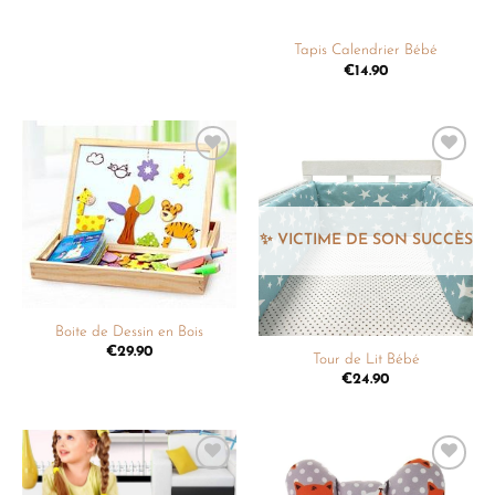
Tapis Calendrier Bébé
€
14.90
Ajouter
Ajouter
à la
à la
liste de
liste de
souhaits
souhaits
Boite de Dessin en Bois
€
29.90
Tour de Lit Bébé
€
24.90
Ajouter
Ajouter