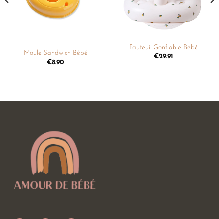
Fauteuil Gonflable Bébé
Moule Sandwich Bébé
€
29.91
€
8.90