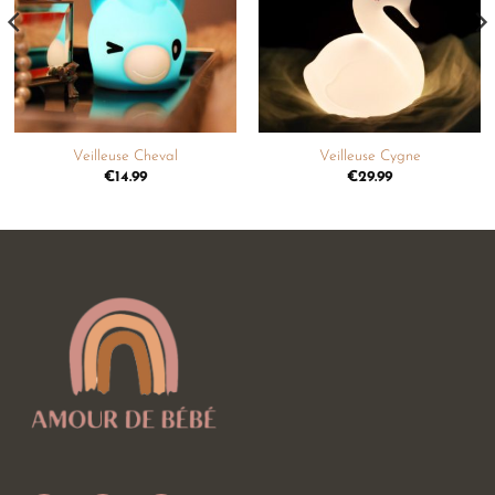
souhaits
souhaits
Veilleuse Cheval
Veilleuse Cygne
€
14.99
€
29.99