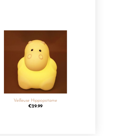
Ajouter
à la
liste de
souhaits
+
Veilleuse Hippopotame
€
29.99