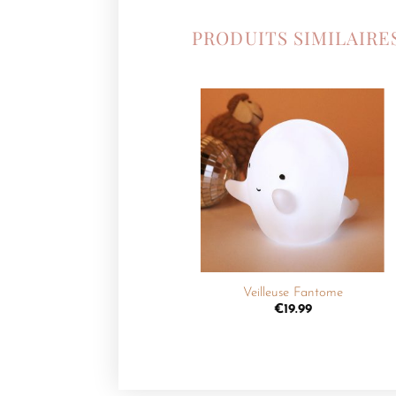
PRODUITS SIMILAIRE
Ajouter
à la
liste de
souhaits
+
Veilleuse Fantome
€
19.99