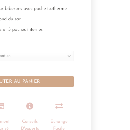
r biberons avec poche isotherme
fond du sac
s et 5 poches internes
UTER AU PANIER
ement
Conseils
Echange
urisé
D'experts
Facile