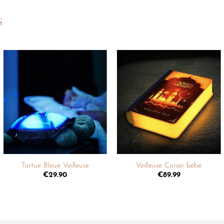
S
Ajouter
Ajouter
à la
à la
liste de
liste de
souhaits
souhaits
+
+
Tortue Bleue Veilleuse
Veilleuse Coran bébé
€
29.90
€
89.99