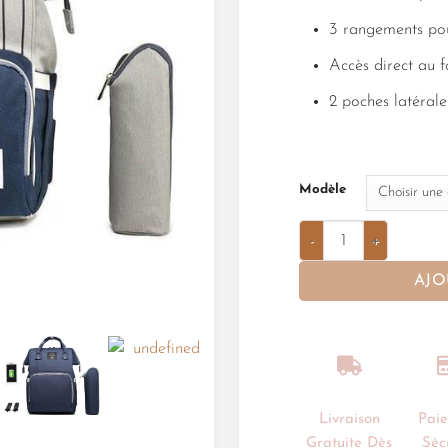
3 rangements pou
Accès direct au 
2 poches latérale
Modèle
AJO
Livraison
Pai
Gratuite Dès
Séc