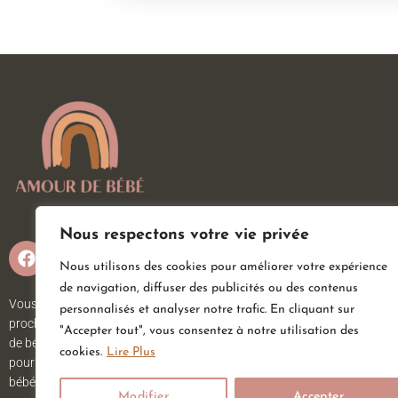
Nous respectons votre vie privée
Nous utilisons des cookies pour améliorer votre expérience
de navigation, diffuser des publicités ou des contenus
Vous attendez un heureux événement ou vous ou vos
personnalisés et analyser notre trafic. En cliquant sur
proches viennent d’accueillir un petit trésor ? Sur Amour
"Accepter tout", vous consentez à notre utilisation des
de bébé, vous trouverez tout ce dont vous avez besoin
cookies.
Lire Plus
pour votre bébé. Nous avons une large gamme d’articles
bébé au meilleur prix pour votre plus grand bonheur.
Modifier
Accepter