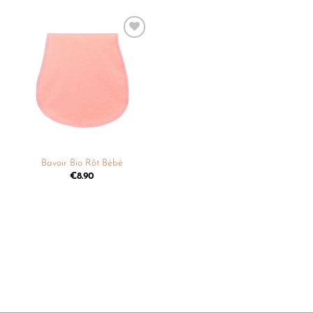
Ajouter
à la
liste de
souhaits
Bavoir Bio Rôt Bébé
€
8.90