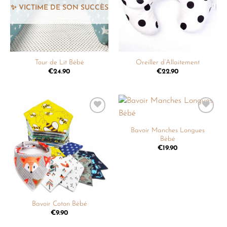
Tour de Lit Bébé
Oreiller d’Allaitement
€
24.90
€
22.90
Ajouter
Ajouter
à la
à la
Bavoir Manches Longues
liste de
liste de
Bébé
souhaits
souhaits
€
19.90
Bavoir Coton Bébé
€
9.90