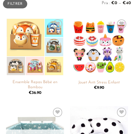
Prix :
€0
—
€40
FILTRER
Ajouter
Ajouter
à la
à la
liste de
liste de
souhaits
souhaits
Ensemble Repas Bébé en
Jouet Anti Stress Enfant
Bambou
€
9.90
€
36.90
Ajouter
Ajouter
à la
à la
liste de
liste de
souhaits
souhaits