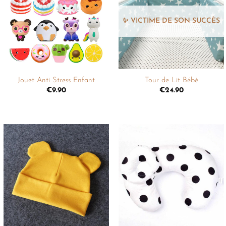
liste de
liste de
souhaits
souhaits
+
+
Jouet Anti Stress Enfant
Tour de Lit Bébé
€
9.90
€
24.90
Ajouter
Ajouter
à la
à la
liste de
liste de
souhaits
souhaits
+
+