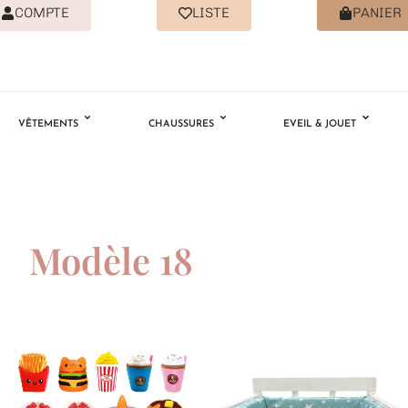
COMPTE
LISTE
PANIER
VÊTEMENTS
CHAUSSURES
EVEIL & JOUET
Modèle 18
Ajouter
Ajouter
à la
à la