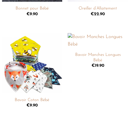
Bonnet pour Bébé
Oreiller d’Allaitement
€
9.90
€
22.90
+
Ajouter
Ajouter
à la
à la
Bavoir Manches Longues
liste de
liste de
Bébé
souhaits
souhaits
€
19.90
+
Bavoir Coton Bébé
€
9.90