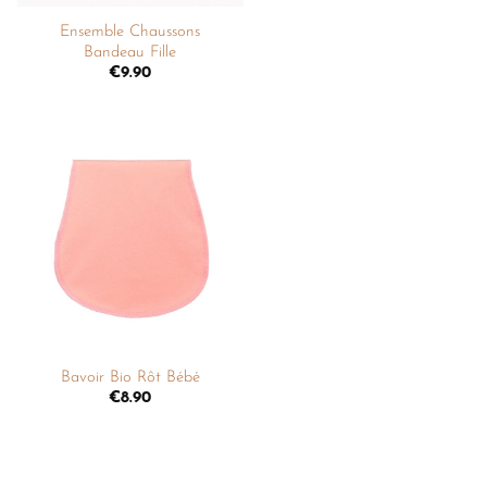
Ensemble Chaussons
Bandeau Fille
€
9.90
Ajouter
à la
liste de
souhaits
+
Bavoir Bio Rôt Bébé
€
8.90