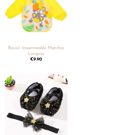
liste de
souhaits
+
Bavoir Imperméable Manches
Longues
€
9.90
Ajouter
à la
liste de
souhaits
+