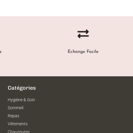
s
Echange Facile
Catégories
Hygiène & Soin
Sommeil
Repas
Vêtements
Chaussures