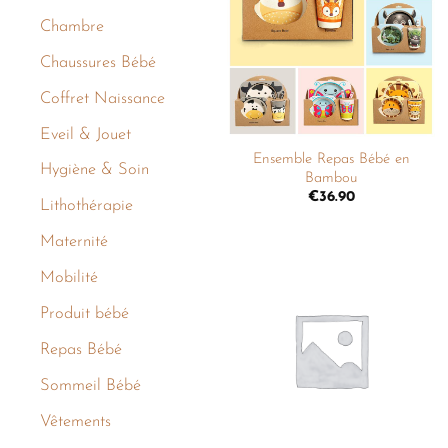
liste de
Chambre
souhaits
Chaussures Bébé
Coffret Naissance
+
Eveil & Jouet
Ensemble Repas Bébé en
Hygiène & Soin
Bambou
€
36.90
Lithothérapie
Maternité
Mobilité
Ajouter
Produit bébé
à la
liste de
souhaits
Repas Bébé
Sommeil Bébé
Vêtements
+