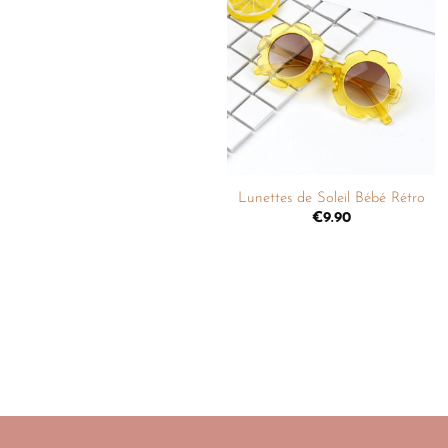
Ajouter
à la
liste de
souhaits
+
Lunettes de Soleil Bébé Rétro
€
9.90