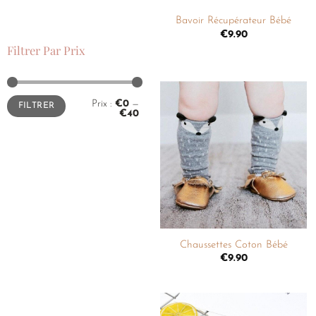
Bavoir Récupérateur Bébé
€
9.90
Filtrer Par Prix
Prix :
€0
—
FILTRER
€40
Ajouter
à la
liste de
souhaits
+
Chaussettes Coton Bébé
€
9.90