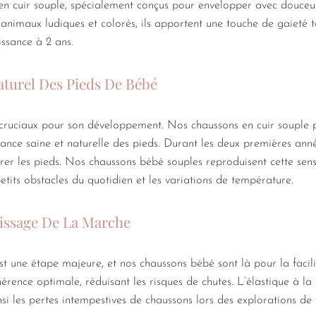
n cuir souple, spécialement conçus pour envelopper avec douceur 
animaux ludiques et colorés, ils apportent une touche de gaieté 
issance à 2 ans.
turel Des Pieds De Bébé
ruciaux pour son développement. Nos chaussons en cuir souple po
sance saine et naturelle des pieds. Durant les deux premières ann
urer les pieds. Nos chaussons bébé souples reproduisent cette sens
petits obstacles du quotidien et les variations de température.
tissage De La Marche
t une étape majeure, et nos chaussons bébé sont là pour la facil
érence optimale, réduisant les risques de chutes. L’élastique à la c
si les pertes intempestives de chaussons lors des explorations de v