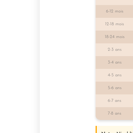
6-12 mois
12-18 mois
18-24 mois
2-3 ans
3-4 ans
4-5 ans
5-6 ans
6-7 ans
7-8 ans