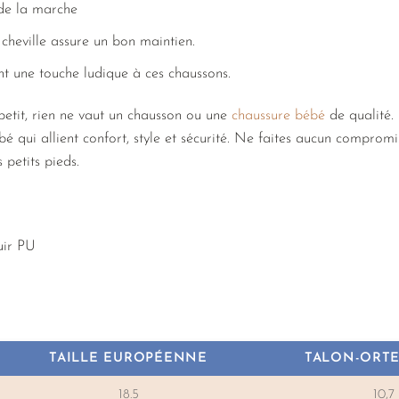
 de la marche
 cheville assure un bon maintien.
nt une touche ludique à ces chaussons.
petit, rien ne vaut un chausson ou une
chaussure bébé
de qualité.
é qui allient confort, style et sécurité. Ne faites aucun compromi
 petits pieds.
ir PU
TAILLE EUROPÉENNE
TALON-ORTE
18.5
10,7