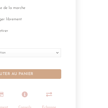
age de la marche
ger librement
etirer
UTER AU PANIER
ement
Conseils
Echange