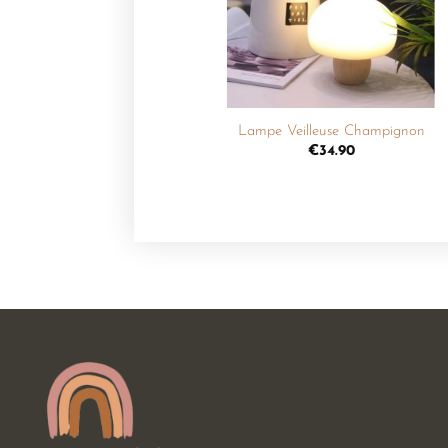
souhaits
+
Lampe Veilleuse Champignon
€
34.90