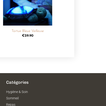
souhaits
+
Tortue Bleue Veilleuse
€
29.90
Catégories
Hygiène & Soin
Sommeil
Repas