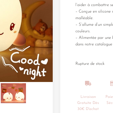
l’aider à combattre se
– Conçue en silicone 
malléable.
– S’allume d’un simpl
couleurs.
– Alimentée par une b
dans notre catalogue 
Rupture de stock
Livraison
Pai
Gratuite Dès
Séc
30€ D'achat