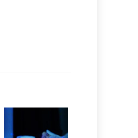
Ajouter
à la
liste de