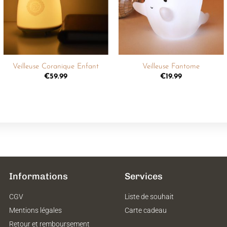
souhaits
souhaits
+
+
Veilleuse Coranique Enfant
Veilleuse Fantome
€
59.99
€
19.99
Informations
Services
CGV
Liste de souhait
Mentions légales
Carte cadeau
Retour et remboursement