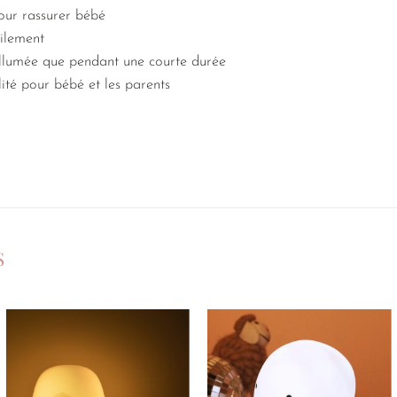
our rassurer bébé
cilement
 allumée que pendant une courte durée
llité pour bébé et les parents
S
Ajouter
Ajouter
à la
à la
liste de
liste de