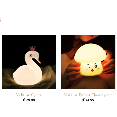
S
Ajouter
Ajouter
à la
à la
liste de
liste de
souhaits
souhaits
+
+
Veilleuse Cygne
Veilleuse Enfant Champignon
€
29.99
€
34.99