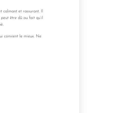
 calmant et rassurant. Il
eut être dû au fait qu’il
bé.
lui convient le mieux. Ne