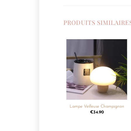
PRODUITS SIMILAIRE
Ajouter
à la
liste de
souhaits
+
Lampe Veilleuse Champignon
€
34.90