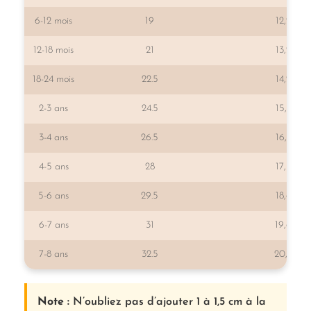
6-12 mois
19
12,2
12-18 mois
21
13,2
18-24 mois
22.5
14,2
2-3 ans
24.5
15,2
3-4 ans
26.5
16,2
4-5 ans
28
17,5
5-6 ans
29.5
18,6
6-7 ans
31
19,6
7-8 ans
32.5
20,6
Note :
N’oubliez pas d’ajouter 1 à 1,5 cm à la