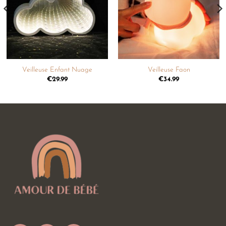
souhaits
souhaits
Veilleuse Enfant Nuage
Veilleuse Faon
€
29.99
€
34.99