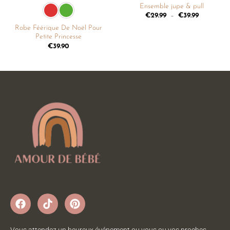
Ensemble jupe & pull
€
29.99
–
€
39.99
Robe Féérique De Noël Pour
Petite Princesse
€
39.90
Vous attendez un heureux événement ou vous ou vos proches