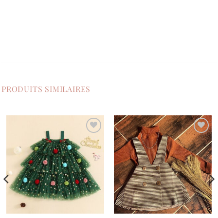
PRODUITS SIMILAIRES
Ajouter
Ajouter
à la
à la
liste de
liste de
souhaits
souhaits